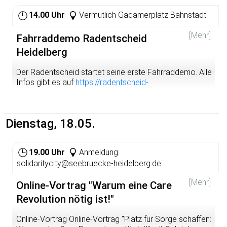
Deshalb wollen euch einladen mit uns auf die Strasse zu
Bescheid - das hilft uns bei der Planung.
gehen, um dem ein Ende zu setzen. Wir kämpfen für die
14.00 Uhr
Vermutlich Gadamerplatz Bahnstadt
Abschaffung des §218 und eine uneingeschränkte
Lasst uns gemeinsam lautstark die sofortige
Selbstbestimmung aller Frauen und werden nicht ruhen,
[Mehr]
Fahrraddemo Radentscheid
Evakuierung einfordern - in Heidelberg und in zahlreichen
solange uns unsere reproduktiven Rechte nicht endlich
weiteren Städten!
Heidelberg
zugestanden werden.
Der Radentscheid startet seine erste Fahrraddemo. Alle
Infos gibt es auf
https://radentscheid-
heidelberg.de/raddemo/
Dienstag, 18.05.
19.00 Uhr
Anmeldung:
solidaritycity@seebruecke-heidelberg.de
[Mehr]
Online-Vortrag "Warum eine Care
Revolution nötig ist!"
Online-Vortrag Online-Vortrag "Platz für Sorge schaffen: