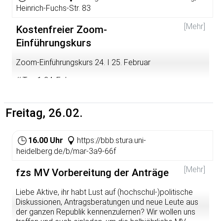
Workshops sowie Kundgebungen durch.
Heinrich-Fuchs-Str. 83
Am 19. Februar sind drei Kundgebungen geplant:
[Mehr]
Kostenfreier Zoom-
Einführungskurs
15-16 Uhr: Anatomiegarten/Hauptstraße, Heidelberg 15-
17 Uhr: Georgimarktplatz in Leimen 16-17 Uhr:
Zoom-Einführungskurs 24. I 25. Februar
Bismarckplatz Heidelberg
// Tag 1 24. Februar
Bitte denkt an die notwendigen Infektionsschutzregeln,
haltet Abstand und bringt Masken mit.
Zeit: 9-13 h Ort: Mehrgenerationenhaus Heidelberg,
Heinrich-Fuchs-Str. 83 Programm: Gemeinsame
Freitag, 26.02.
Installation und Einführung ins Programm
// Tag 2 25. Februar
16.00 Uhr
https://bbb.stura.uni-
heidelberg.de/b/mar-3a9-66f
Zeit: 9-12 h Ort: Digital von zu Hause aus (auf Zoom)
Programm: Gemeinsames Anwenden des Gelernten im
[Mehr]
fzs MV Vorbereitung der Anträge
Programm
// Anmeldung Die Teilnahme ist kostenfrei und mit
Liebe Aktive, ihr habt Lust auf (hochschul-)politische
Laptop oder Smartphone möglich.
biwaq@habito-
Diskussionen, Antragsberatungen und neue Leute aus
heidelberg.de
der ganzen Republik kennenzulernen? Wir wollen uns