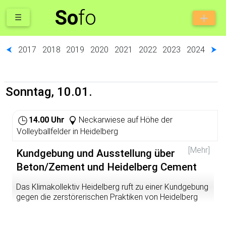
So
fo
☰
⮜
2017
2018
2019
2020
2021
2022
2023
2024
⮞
Sonntag, 10.01.
14.00 Uhr
Neckarwiese auf Höhe der
Volleyballfelder in Heidelberg
[Mehr]
Kundgebung und Ausstellung über
Beton/Zement und Heidelberg Cement
Das Klimakollektiv Heidelberg ruft zu einer Kundgebung
gegen die zerstörerischen Praktiken von Heidelberg
Cement und den Bauwahn auf. Es werden Plakate von
Watch Indonesia ausgestellt. Kommt gerne mit Mund-