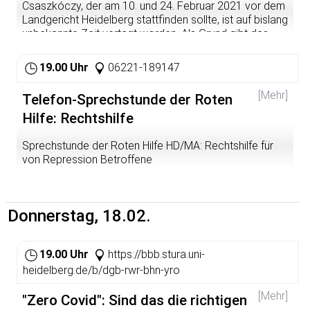
Csaszkóczy, der am 10. und 24. Februar 2021 vor dem
Landgericht Heidelberg stattfinden sollte, ist auf bislang
unbekannte Zeit vertagt worden. Als Grund gibt das
Landgericht an, angesichts des großen öffentlichen
Interesses sei der Infektionsschutz nicht zu
19.00 Uhr
06221-189147
gewährleisten. Sobald wir neue Informationen haben,
werden wir darüber informieren. Auch unsere
[Mehr]
Telefon-Sprechstunde der Roten
Kundgebung, die wir für Samstag, den 6. Februar
angekündigt hatten, werden wir absagen und erneut
Hilfe: Rechtshilfe
mobilisieren, wenn ein neuer Prozesstermin feststeht.
Sprechstunde der Roten Hilfe HD/MA: Rechtshilfe für
von Repression Betroffene
Böse Post von Polizei und Staatsanwaltschaft nach
einer Demo? Fragen, wie es nach der Festnahme bei der
Blockade weitergeht? Linke Aktivist*innen, die wegen
Donnerstag, 18.02.
einer politischen Aktion Repression abbekommen und
Tipps zum Umgang damit benötigen, können von 19.00-
20.00 Uhr Aktive der Roten Hilfe HD/MA unter 06221-
19.00 Uhr
https://bbb.stura.uni-
189147 erreichen und mit ihnen das weitere Vorgehen
heidelberg.de/b/dgb-rwr-bhn-yro
besprechen.
[Mehr]
"Zero Covid": Sind das die richtigen
Bitte bedenkt aber, dass Telefone keine geschützte