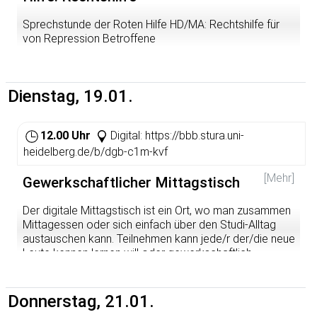
Sprechstunde der Roten Hilfe HD/MA: Rechtshilfe für
von Repression Betroffene
Böse Post von Polizei und Staatsanwaltschaft nach
einer Demo? Fragen, wie es nach der Festnahme bei der
Blockade weitergeht? Linke Aktivist*innen, die wegen
Dienstag, 19.01.
einer politischen Aktion Repression abbekommen und
Tipps zum Umgang damit benötigen, können von 19.00-
20.00 Uhr Aktive der Roten Hilfe HD/MA unter 06221-
12.00 Uhr
Digital: https://bbb.stura.uni-
189147 erreichen und mit ihnen das weitere Vorgehen
heidelberg.de/b/dgb-c1m-kvf
besprechen.
[Mehr]
Gewerkschaftlicher Mittagstisch
Bitte bedenkt aber, dass Telefone keine geschützte
Kommunikation ermöglichen; besser ist es, uns eine
Der digitale Mittagstisch ist ein Ort, wo man zusammen
verschlüsselte Mail zu schreiben oder mit uns einen
Mittagessen oder sich einfach über den Studi-Alltag
Termin für ein Mumble zu vereinbaren.
austauschen kann. Teilnehmen kann jede/r der/die neue
Leute kennen lernen will oder gewerkschaftlich
interessiert ist, es ist jede/r herzlich eingeladen.
Donnerstag, 21.01.