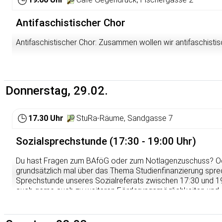
Militärhaushalts die Bundeswehr zur stärksten europäische
Antifaschistischer Chor
Antifaschistischer Chor: Zusammen wollen wir antifaschistis
Donnerstag, 29.02.
17.30 Uhr
StuRa-Räume, Sandgasse 7
Sozialsprechstunde (17:30 - 19:00 Uhr)
Du hast Fragen zum BAföG oder zum Notlagenzuschuss? O
grundsätzlich mal über das Thema Studienfinanzierung spr
Sprechstunde unseres Sozialreferats zwischen 17:30 und 19
auch gerne auch zu weiteren Förderungsmöglichkeiten und Anl
andere Studierende mit ihrer Expertise weiter – geduldig, ko
Eine Anmeldung ist nicht zwingend erforderlich, kommt einfa