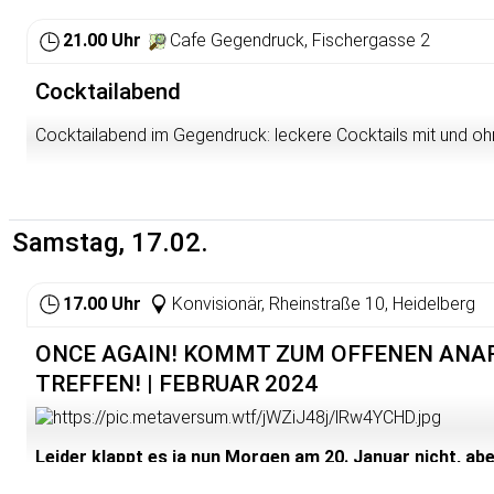
Wir haben Materialien vor Ort, gerne könnt ihr auch etwas mi
21.00 Uhr
Cafe Gegendruck, Fischergasse 2
Der Veranstaltungsort ist barrierefrei erreichbar.
ein Kneipenabend von akut + c, organisiert in der Interventi
Cocktailabend
Cocktailabend im Gegendruck: leckere Cocktails mit und oh
Samstag, 17.02.
17.00 Uhr
Konvisionär, Rheinstraße 10, Heidelberg
ONCE AGAIN! KOMMT ZUM OFFENEN ANA
TREFFEN! | FEBRUAR 2024
Leider klappt es ja nun Morgen am 20. Januar nicht, ab
einfach wichtiger. Also wenn Ihr Morgen Zeit habt, dan