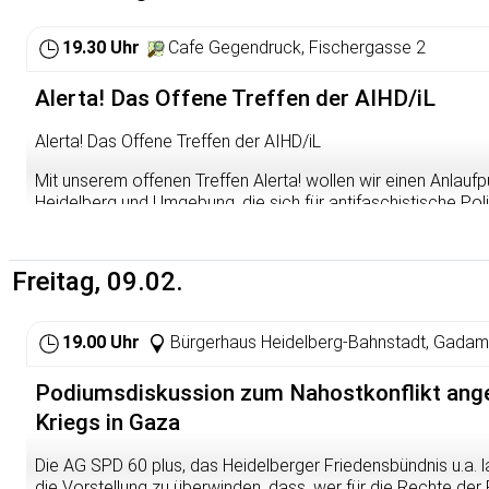
Mittagspause im Urban Kitchen Poststr.36/5
13:30 Uhr Bergheimer Str.25 Familie Sternweile
19.30 Uhr
Cafe Gegendruck, Fischergasse 2
14:15 Uhr Beethovenstr. 39 Familie Gumbel
14:45 Uhr Werderplatz 6 Mathilde und Wilhel
Alerta! Das Offene Treffen der AIHD/iL
15:15 Uhr Hölderlinweg 8 Edwin Reis
17:00 Uhr Gedanken und Musik zur 12.Stolpersteinverl
Alerta! Das Offene Treffen der AIHD/iL
Häusserstr.10-12
Mit unserem offenen Treffen Alerta! wollen wir einen Anlaufp
Heidelberg und Umgebung, die sich für antifaschistische Polit
werden (oder bleiben) wollen. Egal, ob du neu in der Stadt b
komm vorbei und bring deine Freund*innen mit. Beim Alerta wo
Vorgänge in Heidelberg, der Rhein-Neckar-Region und darü
Freitag, 09.02.
und Planungen austauschen und uns vernetzen. Hier hast du 
kennenzulernen, dich zu informieren, Aktionsideen einzubrin
beschäftigen, anzusprechen.
19.00 Uhr
Bürgerhaus Heidelberg-Bahnstadt, Gadam
Also kommt vorbei – wir freuen uns auf euch!
Podiumsdiskussion zum Nahostkonflikt ang
Kriegs in Gaza
Die AG SPD 60 plus, das Heidelberger Friedensbündnis u.a. l
die Vorstellung zu überwinden, dass, wer für die Rechte der P