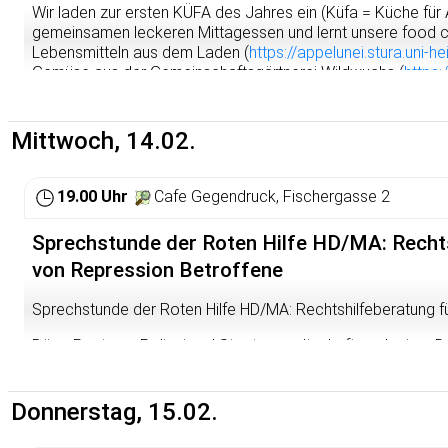
Subjektkonstruktionen von PalästinenserInnen in Deutschla
Wir laden zur ersten KÜFA des Jahres ein (Küfa = Küche für
transcript, 2020.
gemeinsamen leckeren Mittagessen und lernt unsere food 
Lebensmitteln aus dem Laden (
https://appelunei.stura.uni-h
Moder
Prof. Dr. Ulrich Duchrow, Herausgeber mehrerer Bü
Gemüse aus der Gemeinschaftsgärtnerei Wildwuchs (
https:
ation:
Kairos Palästina Solidaritätsnetzes in Deutschland
Region. Dieses Mal gibts ein winterliches Power-Menü. Alle
Verans
AG SPD 60 plus mit Friedensbündnis Heidelberg, unt
freuen uns auf euch!
talter:
Gesprächskreis Frieden Heidelberg. Bergheimer Str.
Mittwoch, 14.02.
19.00 Uhr
Cafe Gegendruck, Fischergasse 2
Sprechstunde der Roten Hilfe HD/MA: Rechts
von Repression Betroffene
Sprechstunde der Roten Hilfe HD/MA: Rechtshilfeberatung f
Böse Post von Polizei und Staatsanwaltschaft nach einer 
Festnahme bei der Blockade weitergeht? Linke Aktivist*innen
Aktion Repression abbekommen und Tipps zum Umgang dam
bis 20 Uhr im Café Gegendruck Aktive der Roten Hilfe HD/MA
Donnerstag, 15.02.
weitere Vorgehen besprechen.