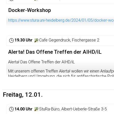
Docker-Workshop
https://www.stura.uni-heidelberg.de/2024/01/05/docker-w
19.30 Uhr
Cafe Gegendruck, Fischergasse 2
Alerta! Das Offene Treffen der AIHD/iL
Alerta! Das Offene Treffen der AIHD/iL
Mit unserem offenen Treffen Alerta! wollen wir einen Anlaufp
Heidelberg und Umgebung, die sich für antifaschistische Polit
werden (oder bleiben) wollen. Egal, ob du neu in der Stadt b
komm vorbei und bring deine Freund*innen mit. Beim Alerta wo
Vorgänge in Heidelberg, der Rhein-Neckar-Region und darü
Freitag, 12.01.
und Planungen austauschen und uns vernetzen. Hier hast du 
kennenzulernen, dich zu informieren, Aktionsideen einzubrin
beschäftigen, anzusprechen.
14.00 Uhr
StuRa-Büro, Albert-Ueberle-Straße 3-5