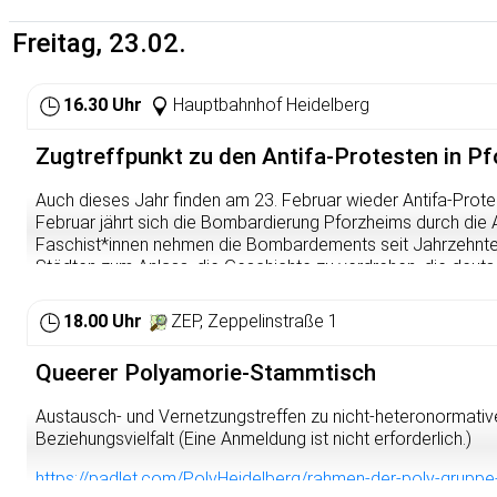
https://osm.org/go/0DwN9Iovl?m=
Eine Anmeldung ist nicht zwingend erforderlich, kommt einfa
Freitag, 23.02.
Weitere Infos findet ihr immer hier:
https://sturahd.de/sozial
16.30 Uhr
Hauptbahnhof Heidelberg
Zugtreffpunkt zu den Antifa-Protesten in P
Auch dieses Jahr finden am 23. Februar wieder Antifa-Protes
Februar jährt sich die Bombardierung Pforzheims durch die Al
Faschist*innen nehmen die Bombardements seit Jahrzehnte
Städten zum Anlass, die Geschichte zu verdrehen, die deutsc
und auch heute noch rechtes Gedankengut auf die Straße z
Wartberg veranstalten Nazis jedes Jahr eine Fackel-„Mahnw
18.00 Uhr
ZEP, Zeppelinstraße 1
2002 antifaschistische Gegenproteste. Auch dieses Jahr heiß
Rauf auf den Berg und den Nazis keine Ruhe lassen! Aus Hei
Queerer Polyamorie-Stammtisch
gemeinsame Anreise: Am 23. Februar treffen wir uns um 16.
Hauptbahnhof, um gemeinsam nach Pforzheim zu fahren!
Austausch- und Vernetzungstreffen zu nicht-heteronormativ
Beziehungsvielfalt (Eine Anmeldung ist nicht erforderlich.)
https://padlet.com/PolyHeidelberg/rahmen-der-poly-gru