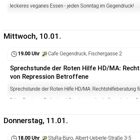
leckeres veganes Essen - jeden Sonntag im Gegendruck!
Mittwoch, 10.01.
19.00 Uhr
Cafe Gegendruck, Fischergasse 2
Sprechstunde der Roten Hilfe HD/MA: Rechts
von Repression Betroffene
Sprechstunde der Roten Hilfe HD/MA: Rechtshilfeberatung f
Böse Post von Polizei und Staatsanwaltschaft nach einer 
Festnahme bei der Blockade weitergeht? Linke Aktivist*innen
Aktion Repression abbekommen und Tipps zum Umgang dam
bis 20 Uhr im Café Gegendruck Aktive der Roten Hilfe HD/MA
Donnerstag, 11.01.
weitere Vorgehen besprechen.
18.00 Uhr
StuRa-Büro, Albert-Ueberle-Straße 3-5