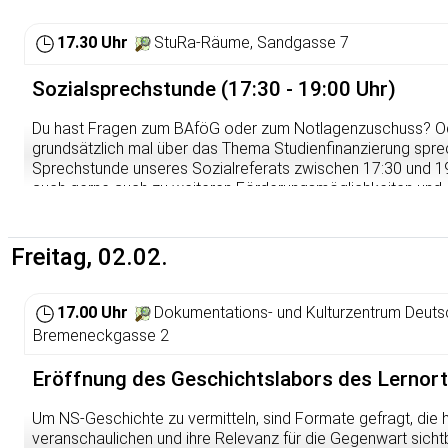
17.30 Uhr
StuRa-Räume, Sandgasse 7
Sozialsprechstunde (17:30 - 19:00 Uhr)
Du hast Fragen zum BAföG oder zum Notlagenzuschuss? O
grundsätzlich mal über das Thema Studienfinanzierung spr
Sprechstunde unseres Sozialreferats zwischen 17:30 und 19
auch gerne auch zu weiteren Förderungsmöglichkeiten und Anl
andere Studierende mit ihrer Expertise weiter – geduldig, ko
Eine Anmeldung ist nicht zwingend erforderlich, kommt einfa
Freitag, 02.02.
Weitere Infos findet ihr immer hier:
https://sturahd.de/sozial
17.00 Uhr
Dokumentations- und Kulturzentrum Deutsc
Bremeneckgasse 2
Eröffnung des Geschichtslabors des Lernort
Um NS-Geschichte zu vermitteln, sind Formate gefragt, die h
veranschaulichen und ihre Relevanz für die Gegenwart sich