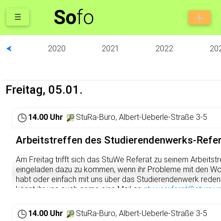
So
fo
☰
⮜
2020
2021
2022
20
Freitag, 05.01.
14.00 Uhr
StuRa-Büro, Albert-Ueberle-Straße 3-5
Arbeitstreffen des Studierendenwerks-Refe
Am Freitag trifft sich das StuWe Referat zu seinem Arbeitstre
eingeladen dazu zu kommen, wenn ihr Probleme mit den 
habt oder einfach mit uns über das Studierendenwerk reden wo
könnt ihr uns auch gerne eine Mail an
stuwereferat@stura.un
unser Kontaktformular auf
https://www.stura.uni-heidelberg.
strukturen/referate/studierendenwerk/
ausfüllen.
14.00 Uhr
StuRa-Büro, Albert-Ueberle-Straße 3-5