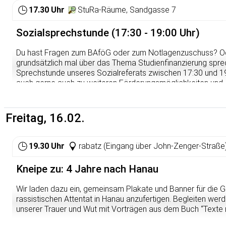
17.30 Uhr
StuRa-Räume, Sandgasse 7
Sozialsprechstunde (17:30 - 19:00 Uhr)
Du hast Fragen zum BAföG oder zum Notlagenzuschuss? O
grundsätzlich mal über das Thema Studienfinanzierung spr
Sprechstunde unseres Sozialreferats zwischen 17:30 und 19
auch gerne auch zu weiteren Förderungsmöglichkeiten und Anl
andere Studierende mit ihrer Expertise weiter – geduldig, ko
Eine Anmeldung ist nicht zwingend erforderlich, kommt einfa
Freitag, 16.02.
Weitere Infos findet ihr immer hier:
https://sturahd.de/sozial
19.30 Uhr
rabatz (Eingang über John-Zenger-Straße
Kneipe zu: 4 Jahre nach Hanau
Wir laden dazu ein, gemeinsam Plakate und Banner für die
rassistischen Attentat in Hanau anzufertigen. Begleiten wer
unserer Trauer und Wut mit Vorträgen aus dem Buch “Texte