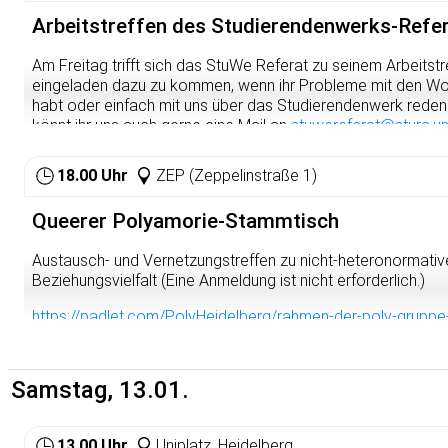
Also kommt vorbei – wir freuen uns auf euch!
Arbeitstreffen des Studierendenwerks-Refe
Am Freitag trifft sich das StuWe Referat zu seinem Arbeitstre
eingeladen dazu zu kommen, wenn ihr Probleme mit den 
habt oder einfach mit uns über das Studierendenwerk reden wo
könnt ihr uns auch gerne eine Mail an
stuwereferat@stura.un
unser Kontaktformular auf
https://www.stura.uni-heidelberg.
strukturen/referate/studierendenwerk/
ausfüllen.
18.00 Uhr
ZEP (Zeppelinstraße 1)
Queerer Polyamorie-Stammtisch
Austausch- und Vernetzungstreffen zu nicht-heteronormativ
Beziehungsvielfalt (Eine Anmeldung ist nicht erforderlich.)
https://padlet.com/PolyHeidelberg/rahmen-der-poly-gru
Samstag, 13.01.
13.00 Uhr
Uniplatz, Heidelberg