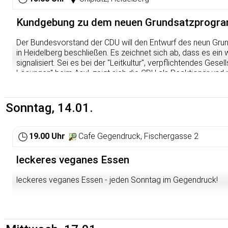
Kundgebung zu dem neuen Grundsatzprogr
Der Bundesvorstand der CDU will den Entwurf des neun Gr
in Heidelberg beschließen. Es zeichnet sich ab, dass es ein 
signalisiert. Sei es bei der "Leitkultur", verpflichtendes Gese
Lösungen" beim Asyl, zeigt sich die CDU als Reaktionär und 
sie ohnehin schon ist. Wir von der Linksjugend ['solid] wolle
stellen und zeigen, dass die CDU rein populistische Rhetorik 
Bourgeoisie zu machen und laden euch gerne dazu ein.
Sonntag, 14.01.
19.00 Uhr
Cafe Gegendruck, Fischergasse 2
leckeres veganes Essen
leckeres veganes Essen - jeden Sonntag im Gegendruck!