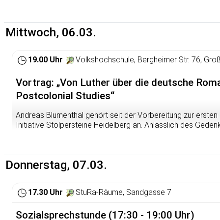
Mittwoch, 06.03.
19.00 Uhr
Volkshochschule, Bergheimer Str. 76, Gro
Vortrag: „Von Luther über die deutsche Roma
Postcolonial Studies“
Andreas Blumenthal gehört seit der Vorbereitung zur ersten
Initiative Stolpersteine Heidelberg an. Anlässlich des Gede
2023 in Rohrbach eine engagierte Rede über „Judenfeindlichk
auf Bitten seines damaligen Publikums am 6. März in der Vo
Am Beispiel von Luthers Pamphlet „Von den Juden und ihre
Donnerstag, 07.03.
illustriert Andreas Blumenthal den christlich-mittelalterlichen
Zeit wirkt.
17.30 Uhr
StuRa-Räume, Sandgasse 7
Rund 250 Jahre später, zu Beginn des 19. Jahrhunderts, w
von Arnims in der Berliner „Deutschen Tischgesellschaft“, di
Sozialsprechstunde (17:30 - 19:00 Uhr)
bürgerlichen Antisemitismus der deutschen Romantik dokume