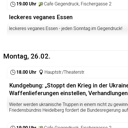
19.00 Uhr
Cafe Gegendruck, Fischergasse 2
leckeres veganes Essen
leckeres veganes Essen - jeden Sonntag im Gegendruck!
Montag, 26.02.
18.00 Uhr
Hauptstr./Theaterstr.
Kundgebung: „Stoppt den Krieg in der Ukrain
Waffenlieferungen einstellen, Verhandlunge
Weiter werden ukrainische Truppen in einem nicht zu gewinn
Friedensbündnis Heidelberg fordert die Bundesregierung auf, 
Waffenstillstand und Verhandlungslösungen einzusetzen, sta
schwereren und gefährlicheren Waffen die Eskalationsgefahr
auch entschieden gegen die Bestrebungen, durch massive 
19.00 Uhr
Cafe Gegendruck, Fischergasse 2