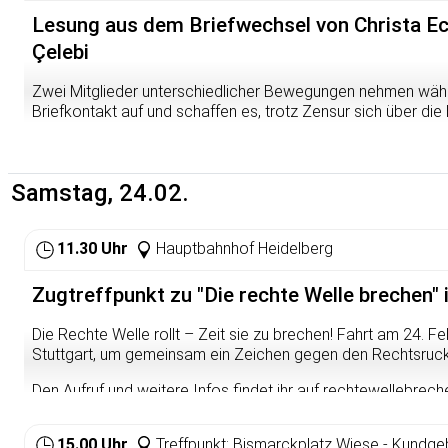
Lesung aus dem Briefwechsel von Christa E
Çelebi
Zwei Mitglieder unterschiedlicher Bewegungen nehmen währe
Briefkontakt auf und schaffen es, trotz Zensur sich über di
Erfahrungen mit der Isolation auszutauschen. Sie führen auc
politischen und ökonomischen Umbrüche der 80er Jahre, w
revolutionärer Politik von Grund auf verändert haben. Hüsey
Samstag, 24.02.
im ersten großen Prozess in Düsseldorf, der das Verbot der
andauert und weswegen aktuell zehn Gefangene im Knast si
Hüseyin nach seiner Freilassung der Guerilla in Kurdistan an
11.30 Uhr
Hauptbahnhof Heidelberg
Kampf fiel. Christa war 1973 zur RAF gegangen und 1988 zu
Briefwechsel umfasst die Zeit des Hungerstreiks der Gefa
bis zum Beginn des Düsseldorfer Prozesses. Im Anschluss a
Zugtreffpunkt zu "Die rechte Welle brechen" 
Gespräche. Eintritt frei. Freitag, 23. Februar, 19 Uhr, im Raba
Zenger-Str.
Die Rechte Welle rollt – Zeit sie zu brechen! Fahrt am 24. 
Stuttgart, um gemeinsam ein Zeichen gegen den Rechtsruck
Den Aufruf und weitere Infos findet ihr auf rechtewellebrech
15.00 Uhr
Treffpunkt: Bismarckplatz Wiese - Kundge