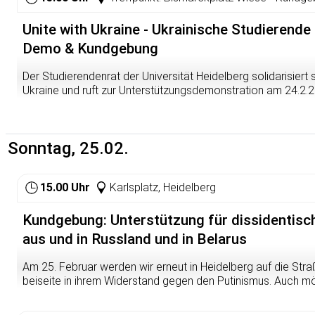
Unite with Ukraine - Ukrainische Studierende
Demo & Kundgebung
Der Studierendenrat der Universität Heidelberg solidarisiert 
Ukraine und ruft zur Unterstützungsdemonstration am 24.2.
russischen Invasion, auf. Auch die ukrainischen Studierende
brutalen russischen Angriffskrieg. Auch sie sterben oder leid
ihrem Wohnhäusern oder an ihren Hochschulen. Ein normale
Sonntag, 25.02.
kennen sie seit mindestens zwei Jahren nicht mehr. Russland z
Infrastruktur sowie das kulturelle und historische Erbe der
auch als Studierendenschaft protestieren. Die Demonstrati
15.00 Uhr
Karlsplatz, Heidelberg
Bismarckplatz und endet mit einer Kundgebung auf dem Mark
Oberbürgermeister Prof. Dr. Eckart Würzner.
https://unitewit
Kundgebung: Unterstützung für dissidentisc
aus und in Russland und in Belarus
Am 25. Februar werden wir erneut in Heidelberg auf die Stra
beiseite in ihrem Widerstand gegen den Putinismus. Auch m
eine Stimme geben, die aus Belarus und Russland kommen
Regime und den Putinismus wehren.