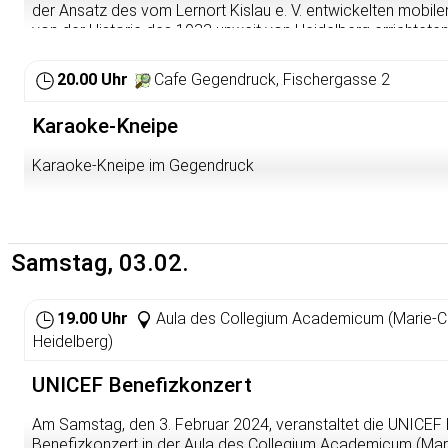
der Ansatz des vom Lernort Kislau e. V. entwickelten mobi
von der Historie des 1933 unweit von Heidelberg errichtet
Nutzerinnen und Nutzer an acht interaktiven Doppelstation
Recht und Unrecht sowie zwischen Demokratie und Diktatur 
20.00 Uhr
Cafe Gegendruck, Fischergasse 2
Mitmachformat richtet sich aber nicht nur an Jugendliche, 
an.
Karaoke-Kneipe
https://dokuzentrum.sintiundroma.de/aktuelles/veranstaltu
Karaoke-Kneipe im Gegendruck
geschichtslabor-ausstellungseroffnung/
Samstag, 03.02.
19.00 Uhr
Aula des Collegium Academicum (Marie-C
Heidelberg)
UNICEF Benefizkonzert
Am Samstag, den 3. Februar 2024, veranstaltet die UNICEF
Benefizkonzert in der Aula des Collegium Academicum (Mar