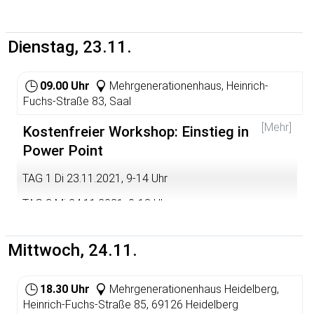
Dienstag, 23.11.
09.00 Uhr
Mehrgenerationenhaus, Heinrich-
Fuchs-Straße 83, Saal
[Mehr]
Kostenfreier Workshop: Einstieg in
Power Point
TAG 1 Di 23.11.2021, 9-14 Uhr
TAG 2 Mi 24.11.2021, 9-13 Uhr
Inhalte: übersichtliche Präsentationen, eigene
Visitenkarte, (Weihnachts-) Grußkarten, einfache Flyer
Mittwoch, 24.11.
KOSTENFREIE ANMELDUNG:
biwaq@habito-
heidelberg.de
oder Telefon: 06221 4299020 Auf Grund
18.30 Uhr
Mehrgenerationenhaus Heidelberg,
der aktuellen Lage sind die Plätze begrenzt.
Heinrich-Fuchs-Straße 85, 69126 Heidelberg