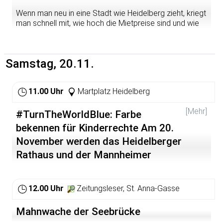
Wenn man neu in eine Stadt wie Heidelberg zieht, kriegt
man schnell mit, wie hoch die Mietpreise sind und wie
knapp das bezahlbare Angebot. Wir möchten mit euch
aus linksradikaler Perspektive den Wohnungsmarkt
beleuchten, zeigen, welche neuen Aktionen notwendig
Samstag, 20.11.
werden und wie Projekte in Heidelberg bereits an einer
Umstrukturierung arbeiten. Wir fordern das Ende des
spekulativen Wohnungsmarktes hin zu einer
11.00 Uhr
Martplatz Heidelberg
Vergesellschaftung unseres Wohnraums.
und das alles in gemütlicher Kneipen-Atmossphäre!
[Mehr]
#TurnTheWorldBlue: Farbe
bekennen für Kinderrechte Am 20.
Es gilt 2G.
November werden das Heidelberger
Rathaus und der Mannheimer
Wasserturm blau beleuchtet
#TurnTheWorldBlue: Farbe bekennen für Kinderrechte
12.00 Uhr
Zeitungsleser, St. Anna-Gasse
Am 20. November werden das Heidelberger Rathaus
Mahnwache der Seebrücke
und der Mannheimer Wasserturm blau beleuchtet