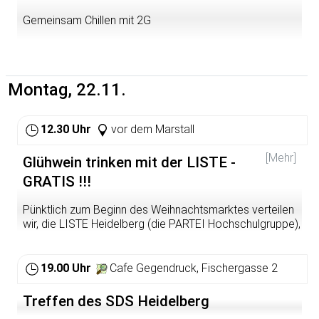
unter
exkursion@collegiumacademicum.de
. Eine
Gemeinsam Chillen mit 2G
Teilnahmegebühr gibt es nicht.
Weitere Infos: Festes Schuhwerk, Mund-Nasen Schutz
sowie Voranmeldung unter
exkursion@collegiumacademicum.de
erforderlich.
Montag, 22.11.
12.30 Uhr
vor dem Marstall
[Mehr]
Glühwein trinken mit der LISTE -
GRATIS !!!
Pünktlich zum Beginn des Weihnachtsmarktes verteilen
wir, die LISTE Heidelberg (die PARTEI Hochschulgruppe),
Glühwein. Studium am Montag ist ansonsten einfach
nicht zu ertragen.
19.00 Uhr
Cafe Gegendruck, Fischergasse 2
Treffen des SDS Heidelberg