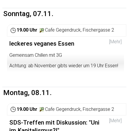
SAVE THE DATE 28. Oktober 2021 (Do) 3. November
2021 (Mi)
Sonntag, 07.11.
Online-Veranstaltungen um 20 Uhr
Unsere regelmäßigen Treffen finden alle zwei Wochen
19.00 Uhr
Cafe Gegendruck, Fischergasse 2
um 19:30 Uhr statt. Um die Zugangsdaten zu erhalten
[Mehr]
schreib’ uns einfachein E-Mail an:
leckeres veganes Essen
info@hochschulgruppe-heidelberg.unicef.de
Gemeinsam Chillen mit 3G
Für mehr Informationen schau' gerne hier vorbei:
Achtung: ab November gibts wieder um 19 Uhr Essen!
www.hochschulgruppe-heidelberg.unicef.de
www.facebook.com/UNICEFHeidelberg
Montag, 08.11.
www.instagram.com/unicef_hsg_heidelberg
info@hochschulgruppe-heidelberg.unicef.de
19.00 Uhr
Cafe Gegendruck, Fischergasse 2
[Mehr]
SDS-Treffen mit Diskussion: "Uni
im Kapitalismus?!"