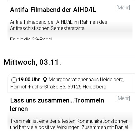
offen ist. Treffpunkt ist um 16.00 Uhr an der Ecke
Theaterstraße/Hauptstraße.
[Mehr]
Antifa-Filmabend der AIHD/iL
Der Stadtrundgang durch die Heidelberger Altstadt
Antifa-Filmabend der AIHD/iL im Rahmen des
bietet einen Überblick über den Nationalsozialismus in
Antifaschistischen Semesterstarts
Heidelberg von seinem frühen Erstarken in der Weimarer
Republik bis hin zur Befreiung und verweist auch auf die
Es gilt die 3G-Regel.
Nachwirkungen in der frühen BRD. An verschiedenen
historischen Orten wird an TäterInnen und Opfer erinnert,
aber auch an Menschen, die es gewagt haben,
Mittwoch, 03.11.
Widerstand zu leisten.
Es gelten die pandemiebedingten Regeln. Bitte mit
Voranmeldung bei luca.schirmer(at)gew-bw(dot)de
19.00 Uhr
Mehrgenerationenhaus Heidelberg,
Heinrich-Fuchs-Straße 85, 69126 Heidelberg
[Mehr]
Lass uns zusammen...Trommeln
lernen
Trommeln ist eine der ältesten Kommunikationsformen
und hat viele positive Wirkungen. Zusammen mit Daniel
tauchen wir ein in die Welt der Rhythmen. Auf
spielerische Weise lernen wir die Grundregeln des