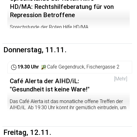
HD/MA: Rechtshilfeberatung für von
Repression Betroffene
Sprechstunde der Roten Hilfe HD/MA:
Rechtshilfeberatung für von Repression Betroffene
Böse Post von Polizei und Staatsanwaltschaft nach
Donnerstag, 11.11.
einer Demo? Fragen, wie es nach der Festnahme bei der
Blockade weitergeht? Linke Aktivist*innen, die wegen
einer politischen Aktion Repression abbekommen und
19.30 Uhr
Cafe Gegendruck, Fischergasse 2
Tipps zum Umgang damit benötigen, können von 19 bis
20 Uhr im Café Gegendruck Aktive der Roten Hilfe
[Mehr]
Café Alerta der AIHD/iL:
HD/MA treffen und mit ihnen das weitere Vorgehen
besprechen.
"Gesundheit ist keine Ware!"
Bitte bringt eine Maske mit und denkt an die geltenden
Das Café Alerta ist das monatliche offene Treffen der
Kontaktbeschränkungen.
AIHD/iL. Ab 19.30 Uhr könnt ihr gemütlich eintrudeln, um
20 Uhr starten wir mit einem kurzen Input, um danach
noch viel Zeit für gemeinsame Aktionsplanungen und
Diskussionen bei einem kühlen Getränk zu haben. Und
Freitag, 12.11.
selbstverständlich gibt es zurzeit auch jede Menge