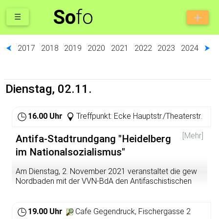
So
fo
☰
⮜
2017
2018
2019
2020
2021
2022
2023
2024
⮞
Dienstag, 02.11.
16.00 Uhr
Treffpunkt: Ecke Hauptstr./Theaterstr.
[Mehr]
Antifa-Stadtrundgang "Heidelberg
im Nationalsozialismus"
Am Dienstag, 2. November 2021 veranstaltet die gew
Nordbaden mit der VVN-BdA den Antifaschistischen
Stadtrundgang „Heidelberg im Nationalsozialismus –
Verfolgung und Widerstand“, der sich besonders an
Studierende richtet, aber auch für andere Interessierte
19.00 Uhr
Cafe Gegendruck, Fischergasse 2