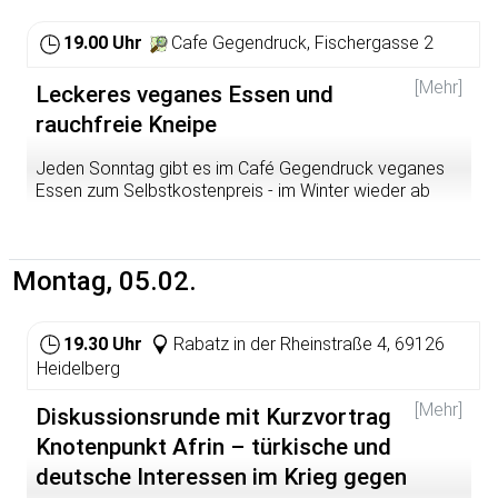
„Retraditionalisierung pränatal?“ unter Leitung von Prof.
Marion Müller. Sie beschäftigt sich aktuell mit den
19.00 Uhr
Cafe Gegendruck, Fischergasse 2
Themen Soziologie der Schwangerschaft und Geburt,
Geschlechtersoziologie und qualitativen Methoden.
[Mehr]
Leckeres veganes Essen und
rauchfreie Kneipe
Jeden Sonntag gibt es im Café Gegendruck veganes
Essen zum Selbstkostenpreis - im Winter wieder ab
19.00 Uhr. Kommt vorbei!
Montag, 05.02.
19.30 Uhr
Rabatz in der Rheinstraße 4, 69126
Heidelberg
[Mehr]
Diskussionsrunde mit Kurzvortrag
Knotenpunkt Afrin – türkische und
deutsche Interessen im Krieg gegen