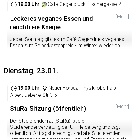
19.00 Uhr
Cafe Gegendruck, Fischergasse 2
Obdachlosigkeit, Wohnungslosigkeit und prekäre
Wohnversorgung“ kennt ganze dreizehn verschiedene
[Mehr]
Leckeres veganes Essen und
Kategorien um das umfassende Elend des
Nichtvorhandenseins einer schlichten Wohnung zu
rauchfreie Kneipe
beschreiben. Diese Menschen sind den brutalen
gesellschaftlichen Verhältnissen fast ohne jeden Schutz
Jeden Sonntag gibt es im Café Gegendruck veganes
ausgesetzt: Sie werden angespuckt, beschimpft,
Essen zum Selbstkostenpreis - im Winter wieder ab
misshandelt, angezündet oder gar ermordet. Seit den
19.00 Uhr. Kommt vorbei!
Erweiterungen der Europäischen Union (insbesondere:
Polen, Rumänien, Bulgarien) hat sich dies nochmal
verschlimmert.
Dienstag, 23.01.
Die Ordnungsbehörden handeln zunehmend repressiv
und wenn die „Zigeuner“ aus dem öffentlichen Raum
19.00 Uhr
Neuer Hörsaal Physik, oberhalb
vertrieben werden, steht das Bürgertum immer mehr
Albert Ueberle-Str 3-5
klatschend Spalier. Ganz nach dem Motto „Die
Innenstädte denen, die es sich leisten können in ihnen zu
[Mehr]
StuRa-Sitzung (öffentlich)
flanieren.“
Der Studierendenrat (StuRa) ist die
Doch auch die gutgemeinten Forderungen der
Studierendenvertretung der Uni Heidelberg und tagt
Gegenseite („Obdachlose gehören zum Stadtbild“, „Auch
öffentllich. Antragsberechtigt sind alle Studierenden.
sie haben ein Recht auf die Stadt“) sind absurd. Wie