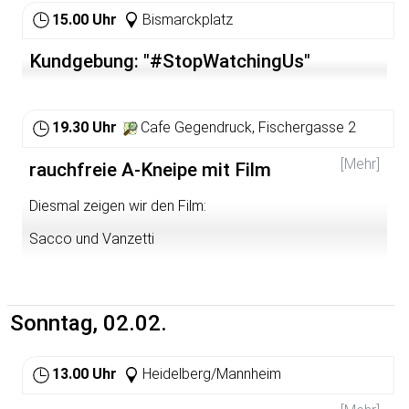
.
15.00 Uhr
Bismarckplatz
Kundgebung: "#StopWatchingUs"
19.30 Uhr
Cafe Gegendruck, Fischergasse 2
[Mehr]
rauchfreie A-Kneipe mit Film
Diesmal zeigen wir den Film:
Sacco und Vanzetti
Am 15. April werden bei einem Raubüberfall vor einer
Schuhfabrik in Massachusetts zwei Männer erschossen.
Bei einer Razzia zwei Wochen später werden die beiden
Sonntag, 02.02.
italienischen Einwanderer und Anarchisten Nicola Sacco
und Bartolomeo Vanzetti verhaftet. Ein 32er Colt wird
bei ihnen gefunden. Eines der Opfer des Raubüberfalls
13.00 Uhr
Heidelberg/Mannheim
wurde mit einer Waffe selben Kalibers erschossen. Die
Anklage stützt hierauf die Anklage. Mit falschen