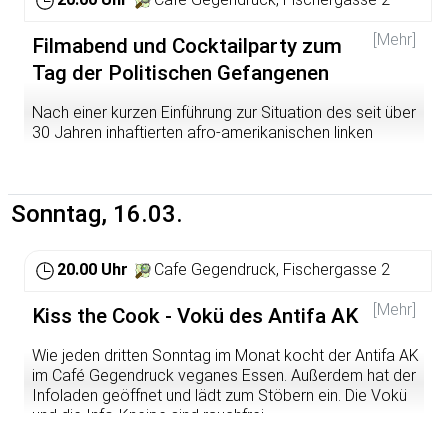
[Mehr]
Filmabend und Cocktailparty zum
Tag der Politischen Gefangenen
Nach einer kurzen Einführung zur Situation des seit über
30 Jahren inhaftierten afro-amerikanischen linken
Journalisten gibt es einen Film zum Thema -- nach
Publikumswahl!
Anschließend, am 22:00: Soli-Cocktailparty der Roten
Sonntag, 16.03.
Hilfe
20.00 Uhr
Cafe Gegendruck, Fischergasse 2
[Mehr]
Kiss the Cook - Vokü des Antifa AK
Wie jeden dritten Sonntag im Monat kocht der Antifa AK
im Café Gegendruck veganes Essen. Außerdem hat der
Infoladen geöffnet und lädt zum Stöbern ein. Die Vokü
und die Info-Kneipe sind rauchfrei.