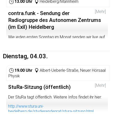
13.00 Uhr
Heidelberg/Mannheim
[Mehr]
contra.funk - Sendung der
Radiogruppe des Autonomen Zentrums
(im Exil) Heidelberg
Wie jeden ersten Sonntag im Monat senden wir live auf
dem bermuda.funk - Freies Radio Rhein-Neckar. Die
Frequenzen sind 89,6 (MA) und 105,4 (HD), 107,45 MHz
via Kabelempfang sowie im Livestream unter
Dienstag, 04.03.
http://bermudafunk.org/livestream.html
.
http://www.myspace.com/contrafunk
19.00 Uhr
Albert-Ueberle-Straße, Neuer Hörsaal
http://bermudafunk.org/sendungen/sendungen/contrafu
Physik
nk.html
[Mehr]
StuRa-Sitzung (öffentlich)
Der StuRa tagt öffentlich. Weitere Infos findet ihr hier:
http://www.stura.uni-
heidelberg.de/studierendenrat/stura-sitzung.html