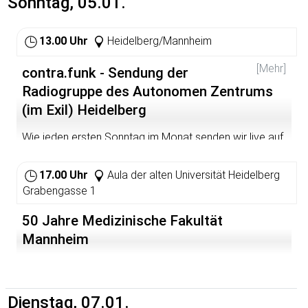
Sonntag, 05.01.
13.00 Uhr
Heidelberg/Mannheim
[Mehr]
contra.funk - Sendung der
Radiogruppe des Autonomen Zentrums
(im Exil) Heidelberg
Wie jeden ersten Sonntag im Monat senden wir live auf
dem bermuda.funk - Freies Radio Rhein-Neckar. Die
Frequenzen sind 89,6 (MA) und 105,4 (HD), 107,45 MHz
17.00 Uhr
Aula der alten Universität Heidelberg
via Kabelempfang sowie im Livestream unter
Grabengasse 1
http://bermudafunk.org/livestream.html
.
http://www.myspace.com/contrafunk
50 Jahre Medizinische Fakultät
Mannheim
http://bermudafunk.org/sendungen/sendungen/contrafu
nk.html
Dienstag, 07.01.