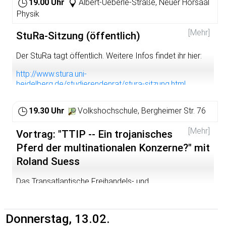
19.00 Uhr
Albert-Ueberle-Straße, Neuer Hörsaal
Physik
[Mehr]
StuRa-Sitzung (öffentlich)
Der StuRa tagt öffentlich. Weitere Infos findet ihr hier:
http://www.stura.uni-
heidelberg.de/studierendenrat/stura-sitzung.html
19.30 Uhr
Volkshochschule, Bergheimer Str. 76
[Mehr]
Vortrag: "TTIP -- Ein trojanisches
Pferd der multinationalen Konzerne?" mit
Roland Suess
Das Transatlantische Freihandels- und
Investitionsabkommen zwischen USA und EU/TTIP
Ein trojanisches Pferd der multinationalen
Donnerstag, 13.02.