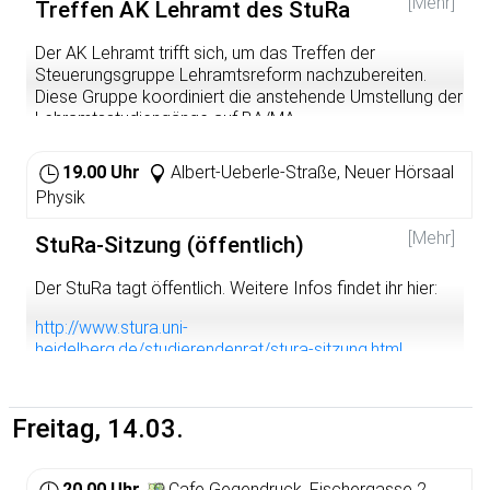
[Mehr]
Treffen AK Lehramt des StuRa
Der AK Lehramt trifft sich, um das Treffen der
Steuerungsgruppe Lehramtsreform nachzubereiten.
Diese Gruppe koordiniert die anstehende Umstellung der
Lehramtsstudiengänge auf BA/MA
http://www.stura.uni-heidelberg.de/arbeitskreise-
19.00 Uhr
Albert-Ueberle-Straße, Neuer Hörsaal
arbeitsgemeinschaften-ehemalige-referate/ak-lehramt/
Physik
[Mehr]
StuRa-Sitzung (öffentlich)
Der StuRa tagt öffentlich. Weitere Infos findet ihr hier:
http://www.stura.uni-
heidelberg.de/studierendenrat/stura-sitzung.html
Freitag, 14.03.
20.00 Uhr
Cafe Gegendruck, Fischergasse 2