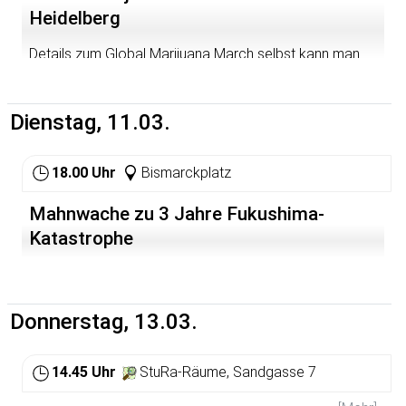
Heidelberg
Details zum Global Marijuana March selbst kann man
hier finden:
http://sofo-hd.de/event/1390848420
Für den genauen Ort bitte eine email senden an
Dienstag, 11.03.
dhv.ortsgruppe.heidelberg@gmail.com
oder sich melden
im DHV-Forum unter hanfverband.de, Forum, Aktiv
werden, Vor Ort, Baden-Württemberg, Region
18.00 Uhr
Bismarckplatz
Heidelberg/Mannheim/Ludwigshafen (Rhein-Neckar)
Mahnwache zu 3 Jahre Fukushima-
Katastrophe
Donnerstag, 13.03.
14.45 Uhr
StuRa-Räume, Sandgasse 7