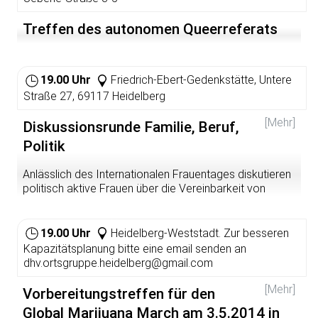
Gleichstellung auch bei uns in Deutschland noch eine
Menge zu tun gibt. Der DGB-Heidelberg ist auf dem
Treffen des autonomen Queerreferats
Bismarckplatz vertreten und informiert über nach wie
vor bestehende Formen der Benachteiligung. Alle
Spenden gehen an den Frauennotruf Heidelberg.
19.00 Uhr
Friedrich-Ebert-Gedenkstätte, Untere
Veranstalter:
Straße 27, 69117 Heidelberg
DGB Heidelberg/ Rhein-Neckar
[Mehr]
Infos:
Diskussionsrunde Familie, Beruf,
DGB Heidelberg/ Rhein-Neckar, E-Mail:
Politik
mannheim@dgb.de
Anlässlich des Internationalen Frauentages diskutieren
politisch aktive Frauen über die Vereinbarkeit von
Familie, Beruf und Politik.
Veranstalter:
19.00 Uhr
Heidelberg-Weststadt. Zur besseren
DGB Heidelberg/ Rhein-Neckar
Kapazitätsplanung bitte eine email senden an
Anmeldung:
dhv.ortsgruppe.heidelberg@gmail.com
E-Mail:
mannheim@dgb.de
[Mehr]
Vorbereitungstreffen für den
Global Marijuana March am 3.5.2014 in