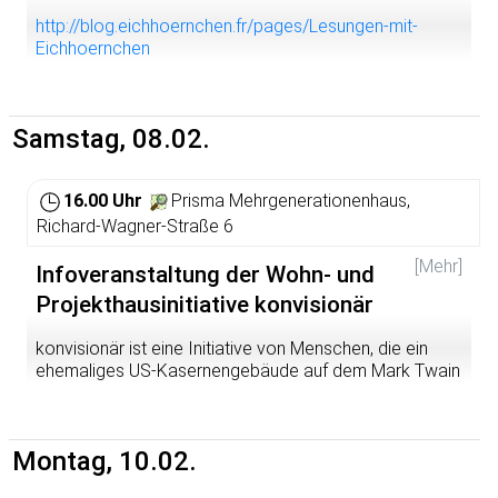
http://blog.eichhoernchen.fr/pages/Lesungen-mit-
Eichhoernchen
Samstag, 08.02.
16.00 Uhr
Prisma Mehrgenerationenhaus,
Richard-Wagner-Straße 6
[Mehr]
Infoveranstaltung der Wohn- und
Projekthausinitiative konvisionär
konvisionär ist eine Initiative von Menschen, die ein
ehemaliges US-Kasernengebäude auf dem Mark Twain
Village (Südstadt) in ein gemeinschaftliches
Wohnprojekt in Heidelberg umwandeln möchte.
Wir wollen gemeinschaftlich, ökologisch, solidarisch und
Montag, 10.02.
selbstverwaltet leben.