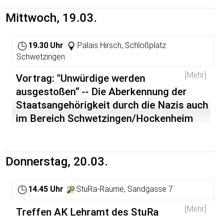
http://www.antifa-ak.de
Mittwoch, 19.03.
19.30 Uhr
Palais Hirsch, Schloßplatz
Schwetzingen
[Mehr]
Vortrag: "Unwürdige werden
ausgestoßen“ -- Die Aberkennung der
Staatsangehörigkeit durch die Nazis auch
im Bereich Schwetzingen/Hockenheim
Thomas Mann schrieb an die Bonner Universität,
nachdem man ihm die Ehrendoktorwürde aberkannt
hatte, der Zweck des NS-Regimes bestehe einzig darin,
Donnerstag, 20.03.
„das deutsche Volk unter unerbittlicher Ausschaltung …
jeder störenden Gegenregung für den ´kommenden
Krieg´ in Form zu bringen, ein grenzenlos willfähriges …, in
14.45 Uhr
StuRa-Räume, Sandgasse 7
blinde und fanatische Unwissenheit gebanntes
Kriegsinstrument aus ihm zu machen“. Er gehörte wie
[Mehr]
Treffen AK Lehramt des StuRa
Heinrich und Erika Mann, wie Brecht, Feuchtwanger,