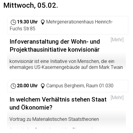
Mittwoch, 05.02.
19.30 Uhr
Mehrgenerationenhaus Heinrich-
Fuchs Str.85
[Mehr]
Infoveranstaltung der Wohn- und
Projekthausinitiative konvisionär
konvisionär ist eine Initiative von Menschen, die ein
ehemaliges US-Kasernengebäude auf dem Mark Twain
Village (Südstadt) in ein gemeinschaftliches
Wohnprojekt in Heidelberg umwandeln möchte.
20.00 Uhr
Campus Bergheim, Raum 01.030
Wir wollen gemeinschaftlich, ökologisch, solidarisch und
selbstverwaltet leben.
[Mehr]
In welchem Verhältnis stehen Staat
Neben Wohnraum soll das Haus verschiedene Projekte
und Ökonomie?
beherbergen. Es soll unter anderen ein Gartenprojekt,
eine offene Fahrradwerkstatt, einen Umsonstladen und
Vortrag zu Materialistischen Staatstheorien
ein Solawi- und FoodCoop Depot geben.
Anstatt den Staat als sozialen Planer oder