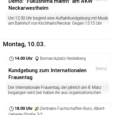
Demo: "Fukushima mahnt" am AKW
und viele interessante Gespräche!
Neckarwestheim
http://www.gruene-sinsheim.de/kundgebung-zum-
weltfrauentag-in-der-sinsheimer-allee/
Um 12:30 Uhr beginnt eine Auftaktkundgebung mit Musik
am Bahnhof von Kirchhaim/Neckar. Gegen 13:15 Uhr
startet der Demozug zum AKW Neckarwestheim. Dort
findet eine Kundgebung mit Reden von Franz Wagner
vom Aktionsbündnis Energiewende Heilbronn, vom
Montag, 10.03.
Japanologen Prof. Dr. Detlev Schauwecker, von der
japanischen Künstlerin und Anti-Atom-Aktivistin Oshidori
Mako und von Heinrich Blasenbrei-Wurtz statt.
14.00 Uhr
Bismarckplatz Heidelberg
Ab Heidelberg mit dem Zug, Abfahrt 11.49 Uhr, die
Teilnehmer treffen sich um 11.30 Uhr am Info-Point um
[Mehr]
Kundgebung zum Internationalen
gemeinsam Fahrkarten zu kaufen.
Frauentag
Der Internationale Frauentag, der jährlich am 8. März
begangen wird (wir haben ihn aus organisatorischen
Gründen auf den 10.03. verlegt), erinnert uns immer
wieder daran, dass es trotz gesetzlich verbriefter
Gleichberechtigung von Frauen und Männern und
18.00 Uhr
Zentrales Fachschaften-Büro, Albert-
zahlreicher Erfolge auf dem Weg zu einer gelebten
Ueberle-Straße 3-5