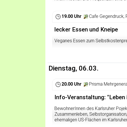
sowie im Livestream unter
http://st
Fragen und Problemen zum Empfang d
http://www.bermudafunk.org/stream.
19.00 Uhr
Cafe Gegendruck, 
http://www.myspace.com/contrafun
lecker Essen und Kneipe
Veganes Essen zum Selbstkostenpre
Dienstag, 06.03.
20.00 Uhr
Prisma Mehrgenera
Info-Veranstaltung: "Leben
BewohnerInnen des Karlsruher Poje
Zusammenleben, Selbstorganisation, 
ehemaligen US-Flächen im Karlsruher