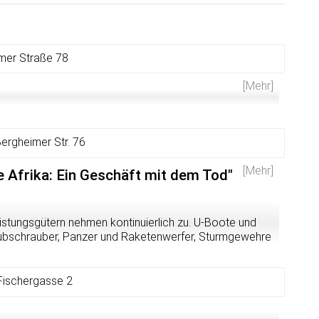
imer Straße 78
[Mehr]
ergheimer Str. 76
[Mehr]
e Afrika: Ein Geschäft mit dem Tod"
stungsgütern nehmen kontinuierlich zu. U-Boote und
rhubschrauber, Panzer und Raketenwerfer, Sturmgewehre
r Waffenproduktion und ganze Rüstungsfabriken werden
ngern zählen Diktaturen und autoritäre Regime in Afrika,
enschenrechte mit Füßen treten.
Fischergasse 2
edensforschungsinstituts SIPRI haben sich
die