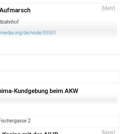
[Mehr]
-Aufmarsch
ptbahnhof
indymedia.org/de/node/55551
shima-Kundgebung beim AKW
Fischergasse 2
[Mehr]