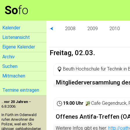
So
fo
Kalender
⮜
2008
2009
2010
Listenansicht
Eigene Kalender
Freitag, 02.03.
Archiv
Suchen
Beuth Hochschule für Technik in B
Mitmachen
Mitgliederversammlung de
Termine eintragen
…
vor 20 Jahren
–
19.00 Uhr
Cafe Gegendruck, 
6.8.2006:
In Fürth im Odenwald
Offenes Antifa-Treffen (O
rufen Anwohner die
Polizei, weil ein 55-
Weitere Infos gibt es hier:
http://oat
jähriger, gehbehinderter,