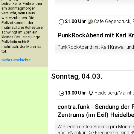
betrunkener Frührentner
am Sonntagmorgen
versucht, sein Haus
weiterzubauen. Die
21.00 Uhr
Cafe Gegendruck, 
Polizei kommt, der
mutmaßliche Ruhestörer
schwingt im Zorn ein
PunkRockAbend mit Karl Kr
kleines Beil, eine junge
Polizistin schießt
mehrfach, der Mann ist
PunkRockAbend mit Karl Krawall und
tot.
Mehr Geschichte
Sonntag, 04.03.
13.00 Uhr
Heidelberg/Mannh
contra.funk - Sendung der
Zentrums (im Exil) Heidelb
Wie jeden ersten Sonntag im Monat s
Rhein-Neckar. Die Frequenzen sind 