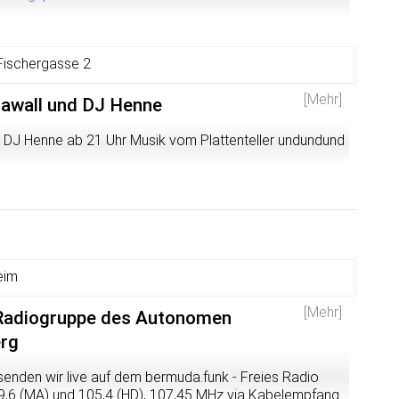
Fischergasse 2
[Mehr]
awall und DJ Henne
 DJ Henne ab 21 Uhr Musik vom Plattenteller undundund
eim
[Mehr]
 Radiogruppe des Autonomen
erg
enden wir live auf dem bermuda.funk - Freies Radio
89,6 (MA) und 105,4 (HD), 107,45 MHz via Kabelempfang