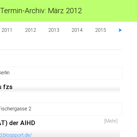
Termin-Archiv: März 2012
2011
2012
2013
2014
2015
⮞
erlin
s fzs
Fischergasse 2
[Mehr]
AT) der AIHD
hd.blogsport.de/