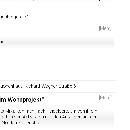
reaming.fueralle.org:8000/bermudafunk.ogg.m3u
. Bei
er Sendung gibt es beim bermuda.funk eine Seite:
html
.
Fischergasse 2
k
[Mehr]
is.
tionenhaus, Richard-Wagner-Straße 6
[Mehr]
 im Wohnprojekt"
kts MiKa kommen nach Heidelberg, um von ihrem
kulturellen Aktivitäten und den Anfängen auf den
 Norden zu berichten.