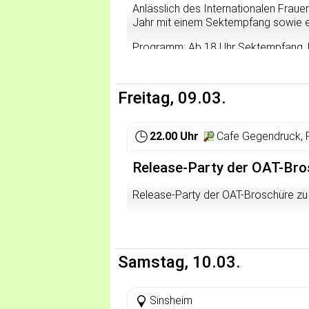
Anlässlich des Internationalen Frau
Jahr mit einem Sektempfang sowie e
Programm: Ab 18 Uhr Sektempfang, B
Begrüßung durch Ulrike Noll, GEW-Kr
Regionssekretärin
Freitag, 09.03.
Ab 19:00 Filmbeitrag "Bread and Ros
eingereist, erhofft sich Maya dort ei
Unterschlupf bei ihrer Schwester in L
22.00 Uhr
Cafe Gegendruck, 
Doch wie alle anderen Emigranten d
nicht kuschen. Sie schließt sich m
Release-Party der OAT-Bro
ausbeuterischen Arbeitsbedingungen
Infos und Anmeldung bei der DGB-Re
Release-Party der OAT-Broschüre zu
0621/150470-17
Samstag, 10.03.
Sinsheim