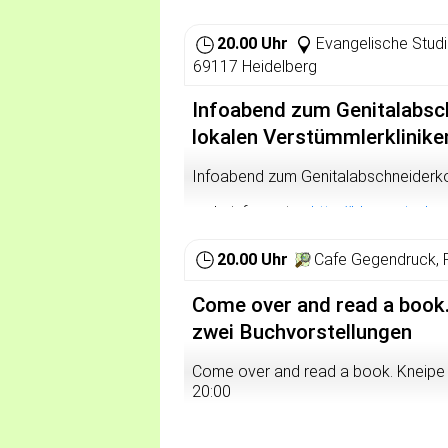
Die MieterInneninitative Karlsruhe 
Barracks in Karlsruhe vier Wohnblöc
20.00 Uhr
Evangelische Studi
das auch der Nachbarschaft offen st
69117 Heidelberg
gemeinschaftsorientiert, selbstverwal
http://www.mika-eg.de
).
Infoabend zum Genitalabsc
Wie das funktioniert, wer dort wohnt,
lokalen Verstümmlerklinike
andere Fragen beantworten die Gäste
auf kreative, gemeinschaftliche, sel
Infoabend zum Genitalabschneiderko
Bekannte und alle Interessierten mit.
mehr infos unter:
http://blog.zwische
20.00 Uhr
Cafe Gegendruck, 
Come over and read a book.
zwei Buchvorstellungen
Come over and read a book. Kneipe 
20:00