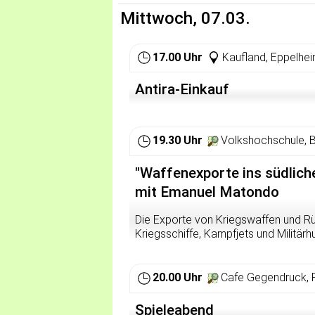
Mittwoch, 07.03.
17.00 Uhr
Kaufland, Eppelhe
Antira-Einkauf
19.30 Uhr
Volkshochschule, B
"Waffenexporte ins südlich
mit Emanuel Matondo
Die Exporte von Kriegswaffen und Rü
Kriegsschiffe, Kampfjets und Militä
und Maschinenpistolen, Lizenzen zu
in alle Welt exportiert. Zu den Empfä
Asien oder Lateinamerika, die die M
20.00 Uhr
Cafe Gegendruck, 
Nach Angaben des schwedischen Fri
Spieleabend