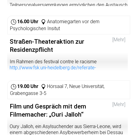
Teilpersonalversammlungen ermöglichen den Austausch
bestimmter Beschäftigtengruppen. In diesem Fall geht
es um die Belange der studentischen Hilfskräfte. Die
16.00 Uhr
Anatomiegarten vor dem
Personalversammlung findet während der Arbeitszeit
Psychologischen Insitut
statt (d.h. sie gilt als Arbeitszeit). Den Beschäftigten ist –
sofern nicht zwingende dienstliche Gründe
[Mehr]
Straßen-Theateraktion zur
entgegenstehen – die Teilnahme zu ermög­lichen. Die
Teilpersonalversammlung ist von 14:00 bis 17:00
Residenzpflicht
angesetzt.
Im Rahmen des festival contre le racisme
Vermutlich wird es den meisten gar nicht bewusst sein -
http://www.fsk.uni-heidelberg.de/referate-
der Personalrat der Universität ist auch für die
arbeitskreise/antidiskriminierung/festival-contre-le-
studentischen Beschäftigten der Universität, also die
racisme-2013/programm-2013.html
"Hiwis" zuständig.
19.00 Uhr
Hörsaal 7, Neue Universität,
Eine der Aufgaben des Personalrats, dem "Betriebsrat
Grabengasse 3-5
im öffentlichen Dienst", ist es, Personalversammlungen
[Mehr]
bzuhalten und den Beschäftigten Rechenschaft
Film und Gespräch mit dem
abzuliefern, über Aktuelles zu informieren und sich den
Filmemacher: „Ouri Jalloh“
Fragen zu stellen.
Oury Jalloh, ein Asylsuchender aus Sierra-Leone, wird
Es wird informiert über das Arbeitsverhältnis, eure
einem abgeschiedenen Asylbewerberheim bei Dessau
Rechte (und Pflichten) und beantworten gerne eure