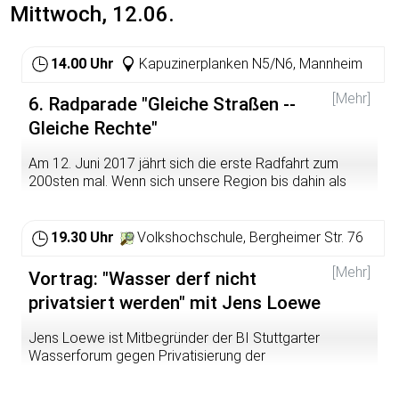
Mittwoch, 12.06.
14.00 Uhr
Kapuzinerplanken N5/N6, Mannheim
[Mehr]
6. Radparade "Gleiche Straßen --
Gleiche Rechte"
Am 12. Juni 2017 jährt sich die erste Radfahrt zum
200sten mal. Wenn sich unsere Region bis dahin als
Ursprung des Radfahrens zeigen will, gibt es noch sehr
viel zu tun. Auf beiden Seiten des Rheins geht es mit der
nachhaltigen Mobilität nur sehr langsam vorwärts.
19.30 Uhr
Volkshochschule, Bergheimer Str. 76
Radfahrende sind noch immer benachteiligte
Verkehrsteilnehmer. Von geichen Rechten kann nicht die
[Mehr]
Vortrag: "Wasser derf nicht
Rede sein. Die Ausgaben für den Radverkehr sind im
privatsiert werden" mit Jens Loewe
Verhältnis zu denen des motorisierten Individualverkehrs
ein Witz. Erst wenn die kritische Masse an Rädern auf
Jens Loewe ist Mitbegründer der BI Stuttgarter
den Straßen erreicht ist, wird sich dies wirklich ändern.
Wasserforum gegen Privatisierung der
Mit der RADPARADE zeigen wir, dass wir in doppelter
Wasserversorgung.
Hinsicht kritische Masse sind und fahren auf für uns
gesperrten Straßen.