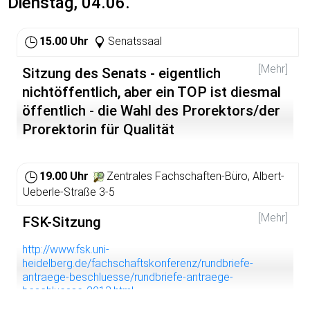
Dienstag, 04.06.
http://bermudafunk.org/livestream.html
.
http://www.myspace.com/contrafunk
15.00 Uhr
Senatssaal
http://bermudafunk.org/sendungen/sendungen/contrafu
[Mehr]
nk.html
Sitzung des Senats - eigentlich
nichtöffentlich, aber ein TOP ist diesmal
öffentlich - die Wahl des Prorektors/der
Prorektorin für Qualität
Einreichefrist für Anträge: 15.05.13
19.00 Uhr
Zentrales Fachschaften-Büro, Albert-
TO-Aufstellung: 22.05.13, 9:00
Ueberle-Straße 3-5
Versand: 24.05.13
[Mehr]
FSK-Sitzung
Tagesordnung und Vorbereitung:
http://agsm.fsk.uni-
heidelberg.de/index.php/Senat
http://www.fsk.uni-
heidelberg.de/fachschaftskonferenz/rundbriefe-
antraege-beschluesse/rundbriefe-antraege-
beschluesse-2013.html