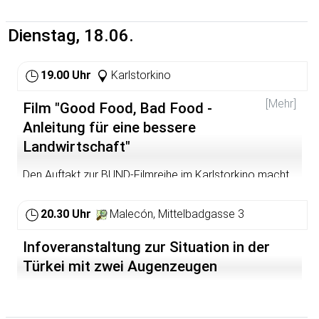
http://wundersee.com/blog/empoert-euch/plant-trees-
http://www.antifa-ak.de
not-wars-heidelberg/
Dienstag, 18.06.
19.00 Uhr
Karlstorkino
[Mehr]
Film "Good Food, Bad Food -
Anleitung für eine bessere
Landwirtschaft"
Den Auftakt zur BUND-Filmreihe im Karlstorkino macht
der Film "Good Food, Bad Food - Anleitung für eine
bessere Landwirtschaft". Nach dem Film gibt es
20.30 Uhr
Malecón, Mittelbadgasse 3
außerdem einen Vortrag von SoLaWi Heidelberg
http://www.solawi-rhein-neckar.org/de/startseite
.
Infoveranstaltung zur Situation in der
Was haben französische Mikrobiologen, die Millionen
Türkei mit zwei Augenzeugen
Wanderarbeiter Brasiliens, Vandana Shinas
experimentelle Bauernhöfe in Indien und die Landwirte
der weltgrößten Bioplantage in der Ukraine gemeinsam?
Alle verfolgen sie ein gemeinsames Ziel: die