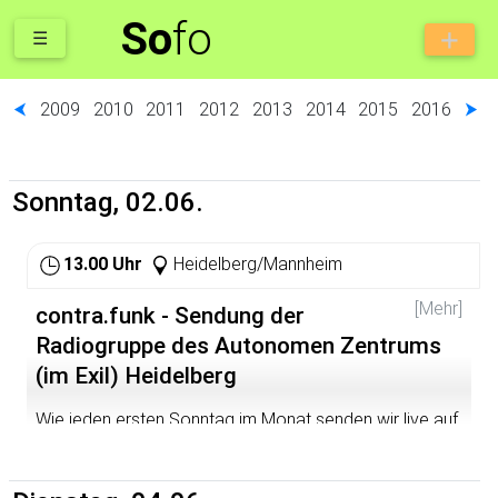
So
fo
☰
⮜
2009
2010
2011
2012
2013
2014
2015
2016
⮞
Sonntag, 02.06.
13.00 Uhr
Heidelberg/Mannheim
[Mehr]
contra.funk - Sendung der
Radiogruppe des Autonomen Zentrums
(im Exil) Heidelberg
Wie jeden ersten Sonntag im Monat senden wir live auf
dem bermuda.funk - Freies Radio Rhein-Neckar. Die
Frequenzen sind 89,6 (MA) und 105,4 (HD), 107,45 MHz
via Kabelempfang sowie im Livestream unter