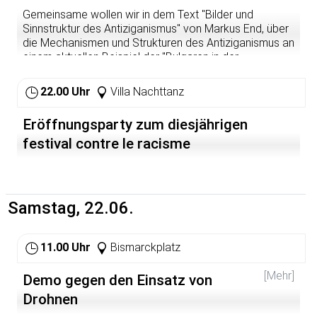
es auch Felder für Fragen aus dem Publikum.
Gemeinsame wollen wir in dem Text "Bilder und
Sinnstruktur des Antiziganismus" von Markus End, über
Alle Interessierten sind sehr herzlich eingeladen!
die Mechanismen und Strukturen des Antiziganismus an
einem aktuellen Beispiel der "Bulgaren in der
Veranstalter: DGB Kreisverband Heidelberg/ Rhein-
Neckarstadt" diskutieren. In gemütlicher Atmosphäre
Neckar
und Cocktails sind wir im Anschluss auf euer Feedback
22.00 Uhr
Villa Nachttanz
zu unserem Programm sowie Anregungen und Wünsche
für kommende Veranstaltungen gespannt!
Eröffnungsparty zum diesjährigen
Den Text könnt ihr unter diesem Link erhalten.
festival contre le racisme
http://www.bpb.de/apuz/33277/bilder-und-sinnstruktur-
des-antiziganismus?p=all
Wir freuen uns auf euch
Samstag, 22.06.
11.00 Uhr
Bismarckplatz
[Mehr]
Demo gegen den Einsatz von
Drohnen