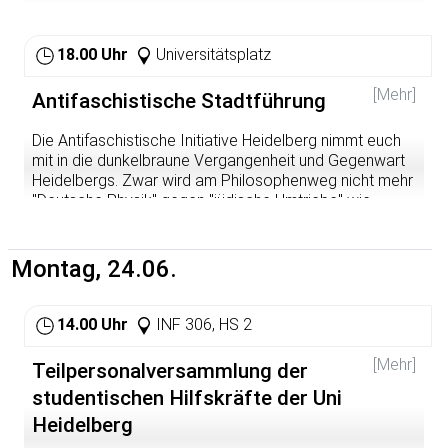
18.00 Uhr
Universitätsplatz
[Mehr]
Antifaschistische Stadtführung
Die Antifaschistische Initiative Heidelberg nimmt euch
mit in die dunkelbraune Vergangenheit und Gegenwart
Heidelbergs. Zwar wird am Philosophenweg nicht mehr
"Deutsche Physik" gegen "jüdische Umtriebe" wie
beispielsweise die Allgemeine Relativitätstheorie
betrieben, sondern die Erkenntnisse aus Einsteins
Theorie zur Erforschung des Kosmos genutzt. Doch seit
Montag, 24.06.
zwei Jahren wird in der Deutschen Burschenschaft, der
auch eine Heidelberger Sudentenverbindung angehört,
eine Debatte darüber geführt, ob "in Zeiten
14.00 Uhr
INF 306, HS 2
fortschreitender Überfremdung" denn "Menschen,
welche nicht von deutschem Stamme sind" in
[Mehr]
Teilpersonalversammlung der
Burschenschaften wie der Deutschen Burschenschaft
studentischen Hilfskräfte der Uni
aufgenommen werden dürfen. Auf dem Rundgang lernt
ihr Schauplätze vergangener und gegenwärtiger
Heidelberg
(anti-)faschistischer Heidelberger Geschichte kennen.