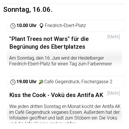
Im Rahmen der Kampagne "Wasser darf nicht
privatisiert werden", unterstützt von den Heidelberger
Sonntag, 16.06.
Mehr Rad- und Fußverkehr für weniger Lärm, Stau und
Gliederungen von attac, Bunte Linke, BUND, B90/Grüne,
Gestank. Umsatteln! Der 4. Radsalon in den Mannheimer
die Linke, GAL, NABU, Ökostadt Rhein-Neckar, SPD,
Kapuzinerplanken wird Start und Ziel unserer
ver.di, vhs
10.00 Uhr
Friedrich-Ebert-Platz
diesjährigen Radparade sein. Mitfahren und Spaß haben
bei der Radparade am 22. Juni 2013! Wir werden dieses
[Mehr]
Jahr wieder die politische Seite der Radparade betonen!
"Plant Trees not Wars" für die
Begrünung des Ebertplatzes
Motto zum Dekorieren und Verkleiden: "KAMPFRADELN"
Am Sonntag, den 16. Juni wird der Heidelberger
Friedrich-Ebert-Platz für einen Tag zum Farbenmeer.
Dafür werden insgesamt 2.500 selbst gemachte
Serviettenbäume gepflanzt – auf rund 600qm. Für einen
Tag wird der triste Friedrich-Ebert-Platz zum Farben-
19.00 Uhr
Cafe Gegendruck, Fischergasse 2
bzw. Baummeer. Der Kontrast, sowie der Titel Plant
Trees Not Wars sollen zum Nachdenken anregen.
[Mehr]
Kiss the Cook - Vokü des Antifa AK
Passend zur Aktion wird die Initiative Essbares
Wie jeden dritten Sonntag im Monat kocht der Antifa AK
Heidelberg vor Ort sein. Die Mitglieder der Initiative
im Café Gegendruck veganes Essen. Außerdem hat der
pflanzen Gemüse auf Heidelberger Grünflächen an, das
Infoladen geöffnet und lädt zum Stöbern ein. Die Vokü
von jedem geerntet werden kann.
und die Info-Kneipe sind rauchfrei.