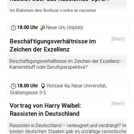
3/june/24/article/neue-wege-in-der-lehrerbildung
racisme-2013/programm-2013.html
Für die Teilnahme besteht für die studentischen, die
Im Rahmen des festival contre le racisme
geprüften und die wissenschaftlichen Hilfskräfte der
http://www.fsk.uni-heidelberg.de/referate-
Universität Heidelberg Dienstbefreiung (d.h. ihr habt das
arbeitskreise/antidiskriminierung/festival-contre-le-
Recht an der TPV teilzunehmen, nur wenn dringende
18.00 Uhr
Neue Uni, Uniplatz
racisme-2013/programm-2013.html
betriebliche Gründe dagegen sprechen, kann der/die
Vorgesetzte euch die Teilnahme verweigern). Die
[Mehr]
Beschäftigungsverhältnisse im
Teilnahmezeit gilt als Arbeitszeit!
Zeichen der Exzellenz
Organisation und weitere Infos: Personalrat der Uni:
Beschäftigungsverhältnisse im Zeichen der Exzellenz -
http://personalrat.uni-hd.de/
Karrierebluff oder Berufsperspektive?
Kurze Impulsreferate von Dr. Andreas Keller
(Gewerkschaft Erziehung und Wissenschaft,
18.00 Uhr
Hörsaal 4a, Neue Universität,
Bundesvorstand) und Dr. Kai Schmidt-Eisenlohr (MdL,
Grabengasse 3-5
Mitglied im Ausschuss für Wissenschaft, Forschung und
Kunst), anschließend Diskussion mit dem Publikum.
[Mehr]
Vortrag von Harry Waibel:
Ort: Hörsaal 3 der Neuen Universität Veranstaltung der
Rassisten in Deutschland
GEW-Hochschulgruppe
Rassisten in Deutschland – verleugnet und verdrängt? In
Gleichermaßen vielversprechend und hoch prekär
beiden deutschen Staaten gab es unzählige rassistische