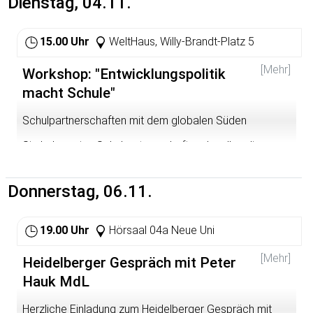
Dienstag, 04.11.
http://bermudafunk.org/livestream.html
.
http://www.myspace.com/contrafunk
15.00 Uhr
WeltHaus, Willy-Brandt-Platz 5
http://bermudafunk.org/sendungen/sendungen/contrafu
[Mehr]
nk.html
Workshop: "Entwicklungspolitik
macht Schule"
Schulpartnerschaften mit dem globalen Süden
Sie haben eine Schulpartnerschaft und wollen diese
vertiefen?
Sie haben Interesse Entwicklungspolitik an Ihre Schule
Donnerstag, 06.11.
zu bringen und möchten eine Schulpartnerschaft?
Dann möchten wir herzlich zu folgendem Workshop-
19.00 Uhr
Hörsaal 04a Neue Uni
Angebot einladen!
[Mehr]
Heidelberger Gespräch mit Peter
Schulpartnerschaften mit Partnern im globalen Süden
sind spannend und bereichernd. Langfristige
Hauk MdL
Beziehungen scheitern aber oft an kulturellen
Unterschieden. Bei den wenigen Schulpartnerschaften,
Herzliche Einladung zum Heidelberger Gespräch mit