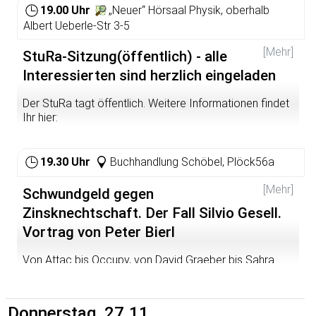
19.00 Uhr
„Neuer“ Hörsaal Physik, oberhalb
Albert Ueberle-Str 3-5
[Mehr]
StuRa-Sitzung(öffentlich) - alle
Interessierten sind herzlich eingeladen
Der StuRa tagt öffentlich. Weitere Informationen findet
Ihr hier:
http://www.stura.uni-
heidelberg.de/studierendenrat/protokolle-
19.30 Uhr
Buchhandlung Schöbel, Plöck56a
antraege-beschluesse-1-legislatur.html
[Mehr]
Schwundgeld gegen
Zinsknechtschaft. Der Fall Silvio Gesell.
Vortrag von Peter Bierl
Von Attac bis Occupy, von David Graeber bis Sahra
Wagenknecht wünscht man sich eine „Marktwirt- schaft“,
in der nicht „die Menschen für das Geld, sondern das
Geld für die Menschen da ist“. Da liegt die Idee nicht
Donnerstag, 27.11.