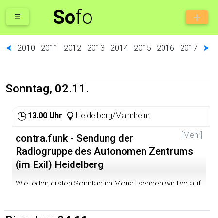
So
fo
☰
⮜
2010
2011
2012
2013
2014
2015
2016
2017
⮞
Sonntag, 02.11.
13.00 Uhr
Heidelberg/Mannheim
[Mehr]
contra.funk - Sendung der
Radiogruppe des Autonomen Zentrums
(im Exil) Heidelberg
Wie jeden ersten Sonntag im Monat senden wir live auf
dem bermuda.funk - Freies Radio Rhein-Neckar. Die
Frequenzen sind 89,6 (MA) und 105,4 (HD), 107,45 MHz
via Kabelempfang sowie im Livestream unter