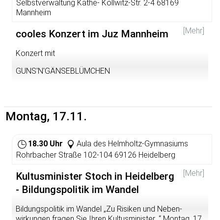
Selbstverwaltung Käthe- Kollwitz-Str. 2-4 68169
Mannheim
[Mehr]
cooles Konzert im Juz Mannheim
Konzert mit
GUNS'N'GÄNSEBLÜMCHEN
we're a drum/guitar duet with voices, playing sweet and
loud. we're based in germany and france. we're
members of bands like slux and llamame la muerte.
Montag, 17.11.
we're a diy no-profit band, and much more...
http://gng.ouvaton.org/index.html
18.30 Uhr
Aula des Helmholtz-Gymnasiums
SÆVEN SINS Genre: Hardcore/Punkrock/Modern/Other
Rohrbacher Straße 102-104 69126 Heidelberg
Hometown: Illingen/Saarland
[Mehr]
Kultusminister Stoch in Heidelberg
- Bildungspolitik im Wandel
Bildungspolitik im Wandel „Zu Risiken und Neben-
wirkungen fragen Sie Ihren Kultusminister...“ Montag, 17.