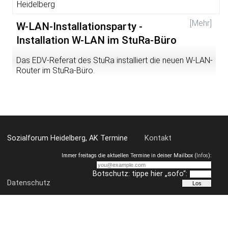
Heidelberg
mit sich bringt.
[Mehr]
W-LAN-Installationsparty -
Eine Veranstaltung von: Get Up! /
facebook.com/getup.ma
Installation W-LAN im StuRa-Büro
Das EDV-Referat des StuRa installiert die neuen W-LAN-
Router im StuRa-Büro.
Sozialforum Heidelberg, AK Termine
Kontakt
Immer freitags die aktuellen Termine in deiner Mailbox (
Infos
):
Botschutz: tippe hier „sofo“:
Datenschutz