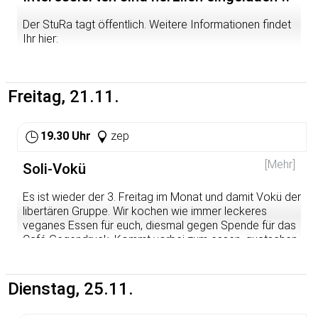
entwickeln. Dabei soll zum einen gezeigt werden, dass
Der StuRa tagt öffentlich. Weitere Informationen findet
auch liberale Rechtsstaaten regelmäßig daran scheitern,
Ihr hier:
die Polizei auf ihren Status als bloßes Mittel zu
Rechtszwecken zu fixieren, zum anderen wird die
http://www.stura.uni-
Legitimität staatlicher Gewalt auch ganz grundsätzlich in
heidelberg.de/studierendenrat/protokolle-antraege-
Zweifel gezogen. Eine Alternative zu polizeilichen
beschluesse-1-legislatur.html
Freitag, 21.11.
Lösungen gesellschaftlicher Konflikte soll mit der
Intensivierung politischer Partizipationsmöglichkeiten
vorgestellt werden.
19.30 Uhr
zep
Dr. Daniel Loick ist Wissenschaftlicher Mitarbeiter am
Institut für Philosophie der Goethe-Universität Frankfurt
[Mehr]
Soli-Vokü
am Main.
Es ist wieder der 3. Freitag im Monat und damit Vokü der
http://www.ibw.uni-heidelberg.de/wisskoll/
libertären Gruppe. Wir kochen wie immer leckeres
veganes Essen für euch, diesmal gegen Spende für das
Café Gegendruck. Kommt vorbei zum essen, quatschen
und gemütlichen zusammensitzen.
Dienstag, 25.11.