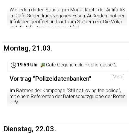
besetzten Gebietes ist einer Besatzungsmacht nach
internationalem Recht streng verboten. In Israel wurde
Wie jeden dritten Sonntag im Monat kocht der Antifa AK
daher bereits Klage dagegen erhoben, juristische
im Café Gegendruck veganes Essen. Außerdem hat der
Schritte vor deutschen Gerichten werden gerade
Infoladen geöffnet und lädt zum Stöbern ein. Die Vokü
geprüft. Die Bundesregierung aber schweigt.
und die Info-Kneipe sind rauchfrei.
Wir verlangen von HeidelbergCement die sofortige
http://www.antifa-ak.de
Einstellung der illegalen Aktivitäten in den besetzten
Montag, 21.03.
Gebieten und werden uns bemühen, der Forderung
durch öffentlichen Druck Nachdruck zu verleihen.
Zunächst wollen wir in einer Veranstaltung über die
19.59 Uhr
Cafe Gegendruck, Fischergasse 2
Auswirkung vor Ort und die rechtliche Situation
informieren, über ähnlich völkerrechtswidrige Aktivitäten
[Mehr]
Vortrag "Polizeidatenbanken"
deutscher Firmen berichten und über die
zivilgesellschaftlichen Möglichkeiten diskutieren, von hier
Im Rahmen der Kampange "Still not loving the police",
aus dagegen aktiv zu werden.
mit einem Referenten der Datenschutzgruppe der Roten
Hilfe
Unsere Kampagne gegen die illegalen Aktivitäten von
HeidelbergCement steht im Rahmen des „Internationalen
INPOL, POLAS, LIMO, PHW -- Der Überwachungsstaat
Russell-Tribunals zu Palästina“. Dieses knüpft an die
produziert viele Vokale und Konsonanten. Die
Tradition der von Bertrand Russell und Jean-Paul Sartre
Datenverarbeitung der Polizei ist ein Dschungel
Dienstag, 22.03.
initiierten Vietnamkriegs-Tribunale an. Es untersucht und
geworden, aus dem sich immer wieder bedrohliche