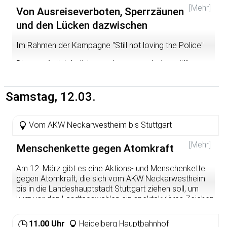
[Mehr]
Von Ausreiseverboten, Sperrzäunen
und den Lücken dazwischen
Im Rahmen der Kampagne "Still not loving the Police"
Die sog. Antiglobalisierungsbewegung hat zu völlig
neuen Protest- und Kommunikationsformen geführt.
Gleichzeitig gelingt es den Polizeien immer besser,
unerwartete Überraschungen vorhersehbar und
Samstag, 12.03.
vorausschauend unmöglich zu machen. Vorläufiger
Höhepunkt war der Natogipfel in Kehl/Straßburg/Baden-
Baden, bei welchem die massive soziale Kontrolle und
Vom AKW Neckarwestheim bis Stuttgart
Repression aktivistischen Protest jedenfalls auf
deutscher Seite nahezu im Keim erstickt hat. Die
[Mehr]
Menschenkette gegen Atomkraft
Veranstaltung will das Wechselspiel zwischen den
globalisierungskritischen Widerstandsformen und den
Am 12. März gibt es eine Aktions- und Menschenkette
hiergegen gerichteten polizeilichen Maßnahmen
gegen Atomkraft, die sich vom AKW Neckarwestheim
aufzeigen. Dabei sollen auch Parallelen zu anderen
bis in die Landeshauptstadt Stuttgart ziehen soll, um
Bereichen, wie die Repression gegen Fußballfans
kurz vor den Landtagswahlen ein spektakuläres Zeichen
untersucht werden. Es soll danach gefragt werden, unter
gegen die schwarz-gelbe Atompolitik zu setzen und
welchen Voraussetzungen aktivistischer Widerstand
politischen Druck aufzubauen.
11.00 Uhr
Heidelberg Hauptbahnhof
kreativ und erfolgreich bleiben kann.