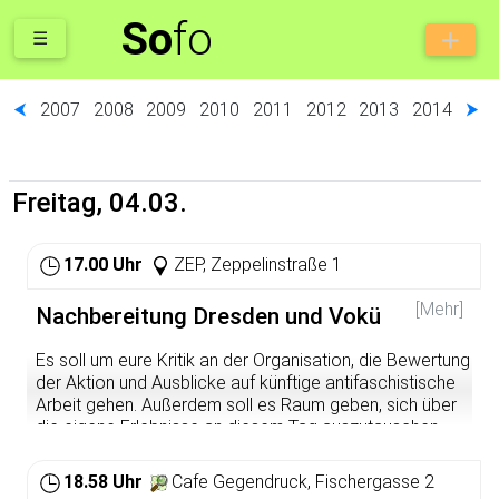
So
fo
☰
⮜
2007
2008
2009
2010
2011
2012
2013
2014
⮞
Freitag, 04.03.
17.00 Uhr
ZEP, Zeppelinstraße 1
[Mehr]
Nachbereitung Dresden und Vokü
Es soll um eure Kritik an der Organisation, die Bewertung
der Aktion und Ausblicke auf künftige antifaschistische
Arbeit gehen. Außerdem soll es Raum geben, sich über
die eigene Erlebnisse an diesem Tag auszutauschen.
Ab 19 Uhr wird es im Anschluss wie jeden Freitag in der
18.58 Uhr
Cafe Gegendruck, Fischergasse 2
ZEP eine VoKü mit warmem Essen zum kleinen Preis