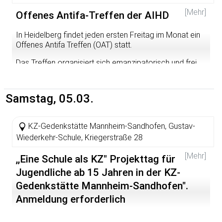
geben.
[Mehr]
Offenes Antifa-Treffen der AIHD
-- Aktionsbündnis "Dresden nazifrei -- Heidelberg nimmt
Platz"
In Heidelberg findet jeden ersten Freitag im Monat ein
Offenes Antifa Treffen (OAT) statt.
Das Treffen organisiert sich emanzipatorisch und frei
von Hierarchien. Das heißt, auch du kannst
vorbeikommen und dieses Treffen mitgestalten egal wie
alt du bist oder woher du kommst.
Samstag, 05.03.
Hier besteht Freiraum zum politischen Austausch und zur
Diskussion außerhalb des Mainstreams
KZ-Gedenkstätte Mannheim-Sandhofen, Gustav-
Wiederkehr-Schule, Kriegerstraße 28
[Mehr]
,,Eine Schule als KZ" Projekttag für
Jugendliche ab 15 Jahren in der KZ-
Gedenkstätte Mannheim-Sandhofen".
Anmeldung erforderlich
Veranstalter: Netzwerk für Demokratie und Courage