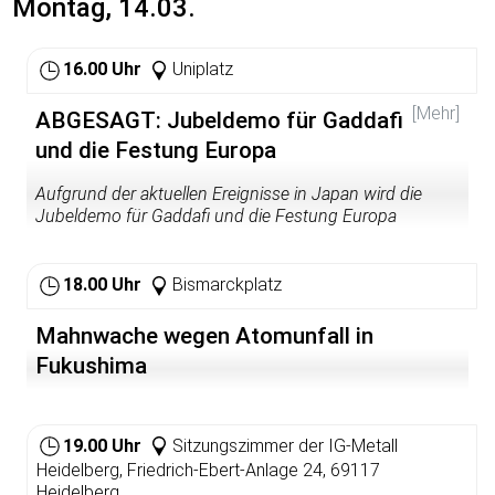
Montag, 14.03.
16.00 Uhr
Uniplatz
[Mehr]
ABGESAGT: Jubeldemo für Gaddafi
und die Festung Europa
Aufgrund der aktuellen Ereignisse in Japan wird die
Jubeldemo für Gaddafi und die Festung Europa
abgesagt; stattdessen rufen die VeranstalterInnen auf,
zum 18 Uhr zur Mahnwache "Fukoshima ist überall" zu
kommen.
18.00 Uhr
Bismarckplatz
Mit Trommeln und Jubelrufen werden wir durch die
Mahnwache wegen Atomunfall in
Hauptstraße ziehen. Kommt in Anzügen oder
Fukushima
Militärklamotten, bringt Pappkrawatten, Konfetti,
Luftschlangen und noch mehr Jubelperser. Auf den
Plakaten Bilder von Gaddafi und den anderen Despoten,
die unsere Wirtschaft so toll mit billigem Öl versorgen,
19.00 Uhr
Sitzungszimmer der IG-Metall
uns vor den Terroristen schützen und die vielen
Heidelberg, Friedrich-Ebert-Anlage 24, 69117
afrikanischen Illegalen in ihre Lager sperren, damit sie
Heidelberg