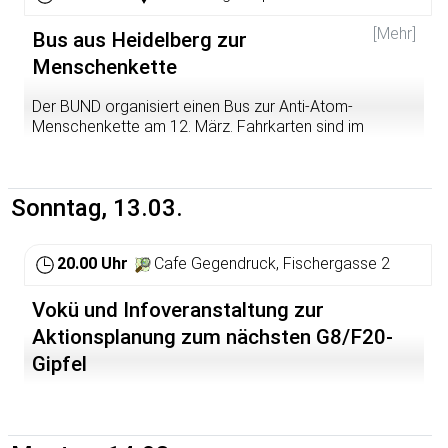
Genaueres und Mobi-Material unter:
Referentin: Angela Furmaniak
[Mehr]
Bus aus Heidelberg zur
http://www.anti-atom-kette.de/start/aufruf/
Menschenkette
Der BUND organisiert einen Bus zur Anti-Atom-
Menschenkette am 12. März. Fahrkarten sind im
Umweltzentrum erhältlich (Mo-Do von 10-18 Uhr, in der
Hauptstraße 42) Der Bus fährt um 11 Uhr am
Hauptbahnhof ab zur Menschenkette, und danach weiter
Sonntag, 13.03.
zur Abschlusskundgebung in Stuttgart und zurück nach
Heidelberg. Mehr Informationen unter 06221/7192351
20.00 Uhr
Cafe Gegendruck, Fischergasse 2
Vokü und Infoveranstaltung zur
Aktionsplanung zum nächsten G8/F20-
Gipfel