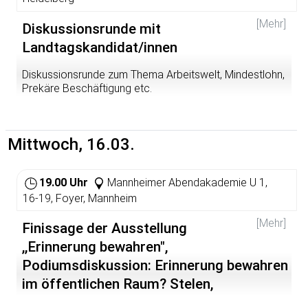
nicht alle nach Europa kommen. Deshalb werden die
Diktatoren ja auch von Deutschland und anderen
[Mehr]
Diskussionsrunde mit
europäischen Ländern mit Militärhilfe unterstützt und mit
Waffentechnik beliefert. Also: Ein Hoch auf die
Landtagskandidat/innen
Diktatoren! Her mit der Festung Europa! Billiges Benzin
für alle! Mehr Waffen für Gaddafi! etc.
Diskussionsrunde zum Thema Arbeitswelt, Mindestlohn,
Prekäre Beschäftigung etc.
Es rufen auf u.a. die Sambartistas Heidelberg.
Eingeladen sind Frau Theresia Bauer (Bündnis 90/ Die
Grünen), Herr Werner Pfisterer (CDU), Frau Prof. Anke
Schuster (SPD), Frau Annette Trabold (FDP), Herr Bernd
Mittwoch, 16.03.
Ziegler (Die Linken)
19.00 Uhr
Mannheimer Abendakademie U 1,
16-19, Foyer, Mannheim
[Mehr]
Finissage der Ausstellung
,,Erinnerung bewahren",
Podiumsdiskussion: Erinnerung bewahren
im öffentlichen Raum? Stelen,
Stolpersteine, Straßennamen