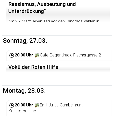
Rassismus, Ausbeutung und
Unterdrückung"
Am 26. März, einen Tag vor den Landtagswahlen in
Baden-Württemberg, gehen wir auf die Straße um für
eine Gesellschaft ohne Rassismus, Ausbeutung und
Unterdrückung zu demonstrieren. Die Wahlen als
Sonntag, 27.03.
politisches Spektakel der parlamentarischen
Demokratie geben uns Anlass, gegen die NPD als Partei
der Nazis zu kämpfen, gleichzeitig aber eine Kritik an
20.00 Uhr
Cafe Gegendruck, Fischergasse 2
Staat, Nation und Kapitalismus deutlich zu machen. Den
Aufruf findet ihr hier:
http://www.akantifa-
Vokü der Roten Hilfe
mannheim.de/archiv/110223Aufruf_Enough_is_enough.h
tm
Veranstaltet von: AK Antifa Mannheim
Montag, 28.03.
20.00 Uhr
Emil-Julius-Gumbelraum,
Karlstorbahnhof