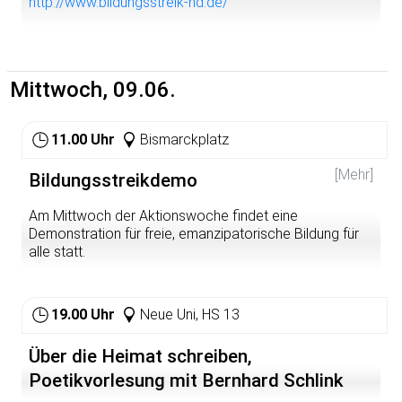
Heidelberger Friedensratschlag und Heidelberger Forum
http://www.bildungsstreik-hd.de/
gegen Militarismus und Krieg
Mittwoch, 09.06.
11.00 Uhr
Bismarckplatz
[Mehr]
Bildungsstreikdemo
Am Mittwoch der Aktionswoche findet eine
Demonstration für freie, emanzipatorische Bildung für
alle statt.
19.00 Uhr
Neue Uni, HS 13
Über die Heimat schreiben,
Poetikvorlesung mit Bernhard Schlink