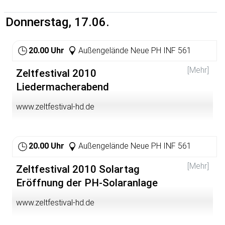
äußert sie sich wie folgt: "Mein Ziel ist es, die Chancen
für Bildung und Entwicklung unserer Kinder und
Donnerstag, 17.06.
Jugendlichen in Kindergärten und allen Schularten weiter
zu optimieren. Ich bitte alle Menschen, die in diesen
Bereichen tätig und engagiert sind, mich hierin zu
20.00 Uhr
Außengelände Neue PH INF 561
unterstützen. Der Dialog mit allen am Schulleben
Beteiligten liegt mir darum besonders am Herzen. Ich
[Mehr]
werde mich in den kommenden Wochen und Monaten
Zeltfestival 2010
intensiv mit ihnen austauschen und viele Termine mit
Liedermacherabend
Schülerinnen und Schülern, Eltern, Lehrkräften sowie
Erzieherinnen und Erziehern wahrnehmen." Hoffentlich
www.zeltfestival-hd.de
fühlen sich viele angesprochen!
20.00 Uhr
Außengelände Neue PH INF 561
[Mehr]
Zeltfestival 2010 Solartag
Eröffnung der PH-Solaranlage
www.zeltfestival-hd.de