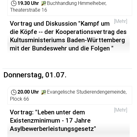
bisherigen Erlebnissen ergänzen und Perspektiven
19.30 Uhr
Buchhandlung Himmelheber,
aufzeigen. Als Kämpfer für mehr Demokratie in
Theaterstraße 16
politischen Prozessen wird Prof. Dr. Roland Geitmann
von der Verwaltungshochschule Kehl aus der Sicht der
[Mehr]
Vortrag und Diskussion "Kampf um
forschenden Hochschule seinen Beitrag gestalten. Eine
die Köpfe -- der Kooperationsvertrag des
Vertreterin der Stadt Heidelberg wird an der
Kultusministeriums Baden-Württemberg
Podiumsdiskussion teilnehmen. Alle Bürgerinnen und
Bürger der Stadt sind herzlich eingeladen zu einem, im
mit der Bundeswehr und die Folgen "
Hinblick auf den Bürgerentscheid am 25.07.2010 in
Heidelberg, mit Spannung erwarteten Abend. Der Eintritt
Referent: Klaus Pfisterer; veranstaltet von DFG-VK und
ist frei.
dem Heidelberger Friedensratschlag
Donnerstag, 01.07.
Veranstaltet vom Bündnis Stadthallenanbau NEIN!
20.00 Uhr
Evangelische Studierendengemeinde,
Plöck 66
[Mehr]
Vortrag: "Leben unter dem
Existenzminimum - 17 Jahre
Asylbewerberleistungsgesetz"