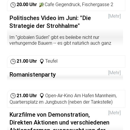
20.00 Uhr
Cafe Gegendruck, Fischergasse 2
[Mehr]
Politisches Video im Juni: "Die
Strategie der Strohhalme"
Im "globalen Süden" gibt es beileibe nicht nur
verhungernde Bauern -- es gibt natürlich auch ganz
normales Industrieproletariat, dessen Kämpfe von
denen hier gar nicht so arg verschieden sind. Unser Film
im Juni erzählt von solchen Kämpfen am Beispiel von
21.00 Uhr
Teufel
Faridabad, einer Industriestadt im Großraum Delhi.
[Mehr]
Romanistenparty
Wer sich einstimmen möchte, kann schon mal auf den
Seiten des
Faridabad Majdoor Samachar
vorbeischauen.
21.00 Uhr
Open-Air-Kino Am Hafen Mannheim,
Quartiersplatz im Jungbusch (neben der Tankstelle)
[Mehr]
Kurzfilme von Demonstration,
Direkten Aktionen und verschiedenen