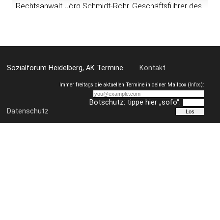
Rechtsanwalt Jörg Schmidt-Rohr, Geschäftsführer des
Vereins zur beruflichen Integration und Qualifizierung e.V.
VbI, Heidelberg erläuert die Grundstrukturen dieses
Sondergesetzes, die Auswirkungen auf das Leben der
Flüchtlinge und mögliche Veränderungen.
Die Veranstaltung wird gefördert durch den
Sozialforum Heidelberg, AK Termine
Kontakt
Flüchtlingsrat Baden-Württemberg und den
Europäischen Flüchtlingsfonds.
Immer freitags die aktuellen Termine in deiner Mailbox (
Infos
):
Das Bundesverfassungsgericht hat die Hartz-IV-
Botschutz: tippe hier „sofo“:
Regelsätze im Februar 2010 für verfassungswidrig
Datenschutz
erklärt. Seitdem fordern Flüchtlingsorganisationen
sowie die Kirchen und Wohlfahrtsverbände ebenfalls die
verfassungsrechtliche Überprüfung der Regelsätze für
asylsuchende und geduldete Flüchtlinge. Die Leistungen
nach dem Asylbewerberleistungsgesetz wurden seit
Einführung im Jahr 1993 nicht verändert und liegen 37%
unterhalb der Hartz-IV-Sätze. Das widerspricht dem
Grundgesetz. Denn auch Flüchtlinge haben das Recht
auf menschenwürdige Existenz!
Im Rahmen der Veranstaltung werden die Grundzüge