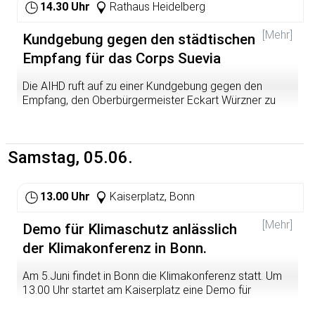
14.30 Uhr
Rathaus Heidelberg
[Mehr]
Kundgebung gegen den städtischen
Empfang für das Corps Suevia
Die AIHD ruft auf zu einer Kundgebung gegen den
Empfang, den Oberbürgermeister Eckart Würzner zu
Ehren des Corps Suevia im Rathaussaal gibt. Würzner -
wie Unirektor Eitel selbst 'Alter Herr der Suevia' - beteiligt
sich damit an dem Versuch seiner Corpsbrüder, diese
Samstag, 05.06.
reaktionäre Männerseilschaft als respektablen
Traditionsverein darzustellen.
Weitere Infos findet ihr im beigefügten pdf-Dokument
13.00 Uhr
Kaiserplatz, Bonn
(dem Mobilisierungsflugblatt der AIHD).
[Mehr]
Demo für Klimaschutz anlässlich
der Klimakonferenz in Bonn.
Am 5.Juni findet in Bonn die Klimakonferenz statt. Um
13.00 Uhr startet am Kaiserplatz eine Demo für
Klimaschutz und Klimagerechtigkeit.