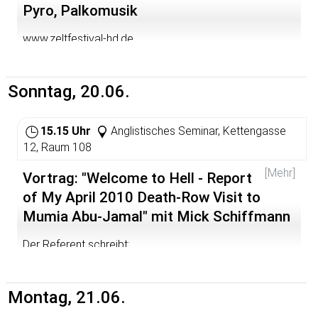
Pyro, Palkomusik
www.zeltfestival-hd.de
Sonntag, 20.06.
15.15 Uhr
Anglistisches Seminar, Kettengasse
12, Raum 108
[Mehr]
Vortrag: "Welcome to Hell - Report
of My April 2010 Death-Row Visit to
Mumia Abu-Jamal" mit Mick Schiffmann
Der Referent schreibt:
In April 2010, Philadelphia journalist Linn Washington, my
friend Anton Reiser, and I had the opportunity to visit the
Montag, 21.06.
probably most famous death row prisoner of the world,
Mumia Abu-Jamal at SCI Greene in Pennsylvania. At this