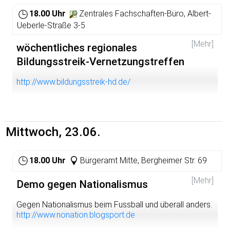
event, I will talk at length about our 6-hour visit as well
18.00 Uhr
Zentrales Fachschaften-Büro, Albert-
as Anton's and my coast-to-coast trip through the U.S.
Ueberle-Straße 3-5
during which we learnt much about the Free Mumia- and
anti-prison movement in the U.S.A.
[Mehr]
wöchentliches regionales
Bildungsstreik-Vernetzungstreffen
http://www.bildungsstreik-hd.de/
Mittwoch, 23.06.
18.00 Uhr
Bürgeramt Mitte, Bergheimer Str. 69
[Mehr]
Demo gegen Nationalismus
Gegen Nationalismus beim Fussball und überall anders.
http://www.nonation.blogsport.de