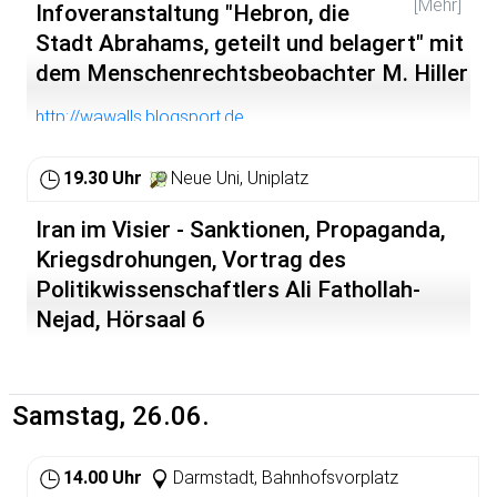
formulierte? In ihrem Vortrag wird die Historikerin Nadja
[Mehr]
Infoveranstaltung "Hebron, die
Bennewitz (M.A.) die Protagonistinnen der bayerischen
Stadt Abrahams, geteilt und belagert" mit
Revolution vorstellen und das weit reichende Spektrum
dem Menschenrechtsbeobachter M. Hiller
ihrer frauenpolitischen Aktivitäten aufzeigen sowie die
Chancen und Möglichkeiten der Räterepublik für eine
gleichberechtigte Teilhabe von Frauen erörtern.
http://wawalls.blogsport.de
Veranstaltet von: AIHD und Buchhandlung Himmelheber
19.30 Uhr
Neue Uni, Uniplatz
Iran im Visier - Sanktionen, Propaganda,
Kriegsdrohungen, Vortrag des
Politikwissenschaftlers Ali Fathollah-
Nejad, Hörsaal 6
Samstag, 26.06.
14.00 Uhr
Darmstadt, Bahnhofsvorplatz