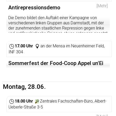
[Mehr]
Antirepressionsdemo
Die Demo bildet den Auftakt einer Kampagne von
verschiedenen linken Gruppen aus Darmstadt, mit der
der zunehmenden staatlichen Repression gegen linke
und antifaschistische Gruppen etwas entgegen gesetzt
werden soll.
17.00 Uhr
an der Mensa im Neuenheimer Feld,
Weitere Infos:
http://fightrepression.blogsport.de/
INF 304
Sommerfest der Food-Coop Appel un'Ei
Montag, 28.06.
18.00 Uhr
Zentrales Fachschaften-Büro, Albert-
Ueberle-Straße 3-5