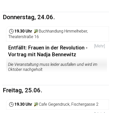
Donnerstag, 24.06.
19.30 Uhr
Buchhandlung Himmelheber,
Theaterstraße 16
[Mehr]
Entfällt: Frauen in der Revolution -
Vortrag mit Nadja Bennewitz
Die Veranstaltung muss leider ausfallen und wird im
Oktober nachgeholt.
Wie erlebten Frauen die bayerische Revolution und die
kurze Zeit der Räterepublik? Wie sah ihre politische
Beteiligung an den Räten aus? Teilten alle revolutionären
Freitag, 25.06.
Anhänger die „gleiche Sehnsucht nach Befreiung von
jeder Knechtschaft, nach Freiheit und Gerechtigkeit von
Mann und Frau“ wie die prominente Vertreterin der
19.30 Uhr
Cafe Gegendruck, Fischergasse 2
radikalen Frauenbewegung Lida Gustava Heymann es