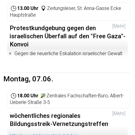
Infos unter: www.klimawelle.de
13.00 Uhr
Zeitungsleser, St. Anna-Gasse Ecke
Hauptstraße
[Mehr]
Protestkundgebung gegen den
israelischen Überfall auf den "Free Gaza"-
Konvoi
Gegen die neuerliche Eskalation israelischer Gewalt
und Missachtung von Völker- und Menschenrecht!
Gegen die Unterstützung der israelischen Politik durch
die deutsche Bundesregierung!
Montag, 07.06.
Für sofortige Aufhebung der mörderischen Blokade
des Gazastreifens
Mahnwache zum Gedenken an die Opfer des
18.00 Uhr
Zentrales Fachschaften-Büro, Albert-
israelischen Militärangriffs und zur Solidarität mit den
Aktivisten.
Ueberle-Straße 3-5
Kommt zahlreich - mit kreativ gestaltetem Protest -
[Mehr]
wöchentliches regionales
möglichst in dunkler Kleidung!
Bildungsstreik-Vernetzungstreffen
Es rufen auf: Palästina/Nahost-Initiative Heidelberg,