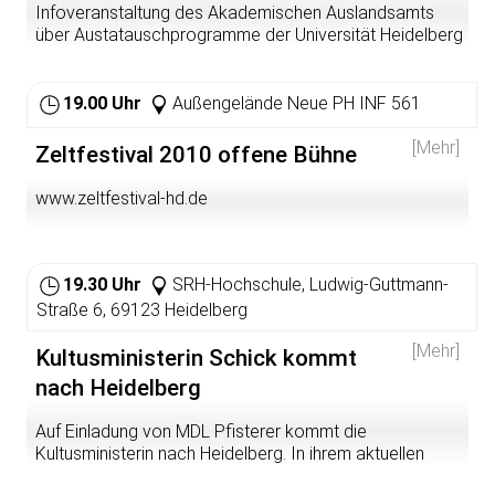
Infoveranstaltung des Akademischen Auslandsamts
über Austatauschprogramme der Universität Heidelberg
und Stipendienprogrammen für ein Bachlor oder Master
Studium in den USA.
19.00 Uhr
Außengelände Neue PH INF 561
[Mehr]
Zeltfestival 2010 offene Bühne
www.zeltfestival-hd.de
19.30 Uhr
SRH-Hochschule, Ludwig-Guttmann-
Straße 6, 69123 Heidelberg
[Mehr]
Kultusministerin Schick kommt
nach Heidelberg
Auf Einladung von MDL Pfisterer kommt die
Kultusministerin nach Heidelberg. In ihrem aktuellen
Grußwort auf der Internetseite des Kultusministeriums