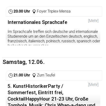
20.00 Uhr
Foyer Triplex-Mensa
[Mehr]
Internationales Sprachcafe
Im Sprachcafe treffen sich deutsche und internationale
Studierende um an den Einzeltischen deutsch, englisch,
französisch, italienisch, polnisch, russisch, spanisch oder
tschechisch zu sprechen.
Motto des Abends: Urlaub - wohin fahrt ihr gerne?
Samstag, 12.06.
21.00 Uhr
Zum Teufel
[Mehr]
5. KunstHistorikerParty /
Sommerfest, Eintritt frei,
CocktailHappyHour 21-23 Uhr, Große
Tombola, Musik: Chris Whap-a-dang und