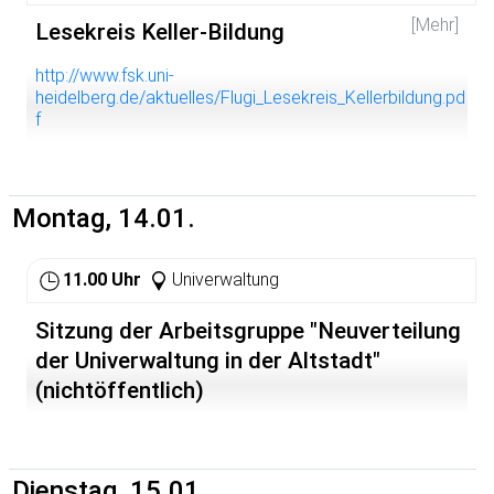
Grenze des eigenen Herkunftslandes und Fachbereichs
[Mehr]
Lesekreis Keller-Bildung
hinweg kommt man schnell und unkompliziert
miteinander ins Gespräch. Studien- und
Lebenserfahrungen können ausgetauscht, nützliche
http://www.fsk.uni-
Tipps weitergegeben werden. Bei jeden Frühstück wird
heidelberg.de/aktuelles/Flugi_Lesekreis_Kellerbildung.pd
ein anderes Land bzw. eine Region aus Deutschland
f
vorgestellt. Für Brot, Butter, Marmelade, Kaffee und Tee
ist gesorgt - den Teilnehmenden entstehen keine Kosten
Montag, 14.01.
11.00 Uhr
Univerwaltung
Sitzung der Arbeitsgruppe "Neuverteilung
der Univerwaltung in der Altstadt"
(nichtöffentlich)
Dienstag, 15.01.