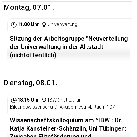
treffen sich Studierende aus allen Teilen der Welt und
Montag, 07.01.
genau das macht den Reiz der Treffen aus. Über die
Grenze des eigenen Herkunftslandes und Fachbereichs
hinweg kommt man schnell und unkompliziert
11.00 Uhr
Univerwaltung
miteinander ins Gespräch. Studien- und
Lebenserfahrungen können ausgetauscht, nützliche
Sitzung der Arbeitsgruppe "Neuverteilung
Tipps weitergegeben werden. Bei jeden Frühstück wird
ein anderes Land bzw. eine Region aus Deutschland
der Univerwaltung in der Altstadt"
vorgestellt. Für Brot, Butter, Marmelade, Kaffee und Tee
(nichtöffentlich)
ist gesorgt - den Teilnehmenden entstehen keine Kosten
Dienstag, 08.01.
18.15 Uhr
IBW (Institut für
Bildungswissenschaft), Akademiestr. 4, Raum 107
Wissenschaftskolloquium am ^IBW : Dr.
Katja Kansteiner-Schänzlin, Uni Tübingen:
Zwischen Eliteförderung und