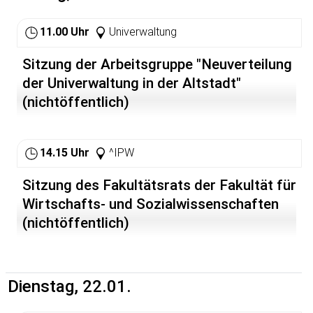
Grenze des eigenen Herkunftslandes und Fachbereichs
hinweg kommt man schnell und unkompliziert
11.00 Uhr
Univerwaltung
miteinander ins Gespräch. Studien- und
Lebenserfahrungen können ausgetauscht, nützliche
Sitzung der Arbeitsgruppe "Neuverteilung
Tipps weitergegeben werden. Bei jeden Frühstück wird
ein anderes Land bzw. eine Region aus Deutschland
der Univerwaltung in der Altstadt"
vorgestellt. Für Brot, Butter, Marmelade, Kaffee und Tee
(nichtöffentlich)
ist gesorgt - den Teilnehmenden entstehen keine Kosten
14.15 Uhr
^IPW
Sitzung des Fakultätsrats der Fakultät für
Wirtschafts- und Sozialwissenschaften
(nichtöffentlich)
Dienstag, 22.01.