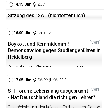
14.15 Uhr
ZUV
Sitzung des ^SAL (nichtöffentlich)
16.00 Uhr
Uniplatz
[Mehr]
Boykott und Remmidemmi!
Demonstration gegen Studiengebühren in
Heidelberg
Der Boykott der Studiengebühren ist an vielen
Hochschulen in vollem Gange. Studiengebühren sind
sozial selektiv und alle Befürchtungen der Studierenden
17.05 Uhr
SWR2 (UKW 88.8)
haben sich durch die StudienanfängerInnenzahlen
bewahrheitet. Die größte Lüge, die es zu widerlegen gilt,
[Mehr]
S II Forum: Lebenslang ausgebrannt
ist die von der allgemeinen Zustimmung zu den
Studiengebühren auf Seiten der Studierenden. Mit
- Hat Deutschland die richtigen Lehrer?
diesem Märchen versuchen die Befürworter der Zwei-
Klassen-Bildung jeder/m Einzelnen einzureden, sie/er
Gesprächsleitung: Ursula Nusser Es diskutieren: Gernod