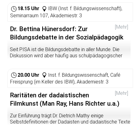
18.15 Uhr
IBW (Inst. f. Bildungswissenschaft),
Seminarraum 107, Akademiestr. 3
[Mehr]
Dr. Bettina Hünersdorf: Zur
Bildungsdebatte in der Sozialpädagogik
Seit PISA ist die Bildungsdebatte in aller Munde. Die
Diskussion wird aber häufig aus schulpädagogischer
Perspektive betrachtet, der sozialpädagogische Blick
bleibt in den Medien hingegen unterrepräsentiert.
Dennoch hat sich in der Sozialpädagogik als Disziplin ein
20.00 Uhr
Inst. f. Bildungswissenschaft, Café
Diskurs entfaltet, der sich aus verschiedenen Gründen
Freisprung (im Keller des IBW), Akademiestr. 3
darum bemüht, einen eigenen Beitrag zur
Bildungsdebatte zu leisten. Es wir dargestellt, welche
[Mehr]
Raritäten der dadaistischen
Interessen seitens der Sozialpädagogik verfolgt werden
Filmkunst (Man Ray, Hans Richter u.a.)
und welche zukünftigen Herausforderungen sich für die
Sozialpädagogik als Disziplin stellen. Dr. Hünersdorf
Zur Einführung trägt Dr. Dietrich Mathy einige
hatte 2004/2005 die Vertretung der Professur für
Selbstdefinitionen der Dadaisten und dadaistische Texte
Sozialpädagogik inne und ist seit 2005 als
vor. Nach der Filmvorführung Gelegenheit zur Diskussion
Oberassistentin am Pädagogischen Institut der
über das Gehörte und Gesehene in gemütlicher und
Universität Zürich tätig. (Vortrag im Rahmen des durch