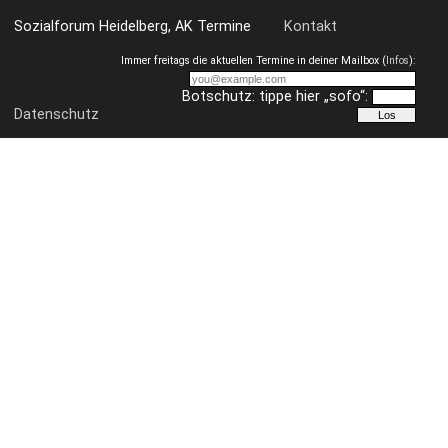
Hochschulgesetzten der jeweiligen Länder.
Sozialforum Heidelberg, AK Termine
Kontakt
das Recht auf ihre freie Meinungsäußerung
ohne Angst vor Zensur und
Immer freitags die aktuellen Termine in deiner Mailbox (
Infos
):
Kriminalisierung für Studierenden- und
SchülerInnen-Vertretungen.
Botschutz: tippe hier „sofo“:
Datenschutz
Reclaim your Brain - Für Meinungsfreiheit und
(kosten-)freies Studium. Gemeinsam kämpfen,
demonstrieren, klagen, boykottieren. Gemeinsam auf die
Straße und sich wehren - mit Aktionen Regeln
überschreiten und die Grenzen klar machen.