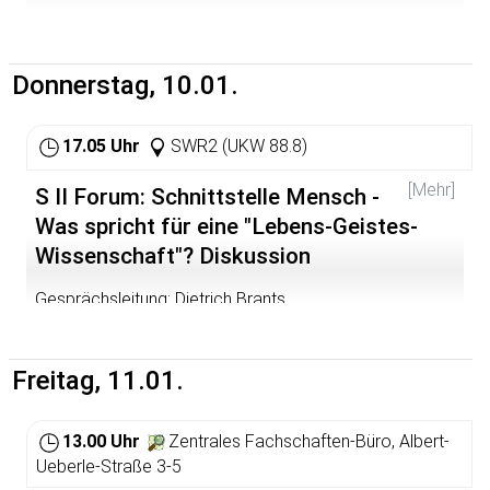
Donnerstag, 10.01.
17.05 Uhr
SWR2 (UKW 88.8)
[Mehr]
S II Forum: Schnittstelle Mensch -
Was spricht für eine "Lebens-Geistes-
Wissenschaft"? Diskussion
Gesprächsleitung: Dietrich Brants
Es diskutieren drei Professoren der Universität Tübingen:
Freitag, 11.01.
Prof. Dr. phil. Niels Birbaumer, Institut für Medizinische
Psychologie;
Prof. Dr. med. Johannes Dichgans, Hertie-Institut für
13.00 Uhr
Zentrales Fachschaften-Büro, Albert-
klinische Hirnforschung;
Ueberle-Straße 3-5