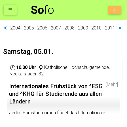
So
fo
☰
⮜
2004
2005
2006
2007
2008
2009
2010
2011
⮞
Samstag, 05.01.
10.00 Uhr
Katholische Hochschulgemeinde,
Neckarstaden 32
[Mehr]
Internationales Frühstück von ^ESG
und ^KHG für Studierende aus allen
Ländern
Jeden Samstagmorgen findet das Internationale
Frühstück von ^KHG und ^ESG statt. Im Wintersemester
2006/07 im Edith-Stein-Haus, dem Haus der KHG. Dort