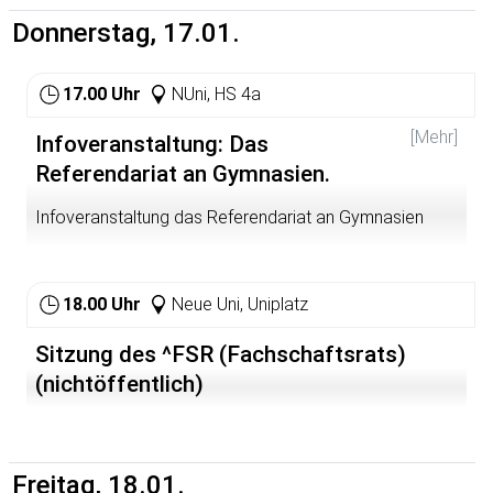
üblicherweise sehr angeregter Runde.
Studiengebühren finanzierten Wissenschaftskolloquiums
Donnerstag, 17.01.
am IBW im WS 07/08)
17.00 Uhr
NUni, HS 4a
[Mehr]
Infoveranstaltung: Das
Referendariat an Gymnasien.
Infoveranstaltung das Referendariat an Gymnasien
18.00 Uhr
Neue Uni, Uniplatz
Sitzung des ^FSR (Fachschaftsrats)
(nichtöffentlich)
Freitag, 18.01.