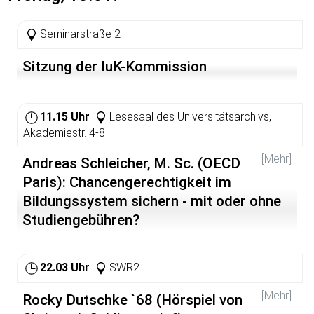
Seminarstraße 2
Sitzung der IuK-Kommission
11.15 Uhr
Lesesaal des Universitätsarchivs,
Akademiestr. 4-8
[Mehr]
Andreas Schleicher, M. Sc. (OECD
Paris): Chancengerechtigkeit im
Bildungssystem sichern - mit oder ohne
Studiengebühren?
Prof. Schleicher - seit 2006 Honorarprofessor am
Institut für Bildungswissenschaft der Universität
22.03 Uhr
SWR2
Heidelberg - ist Leiter der Abteilung "Indikatoren und
Analysen" der OECD und als Bildungsexperte und
[Mehr]
Rocky Dutschke `68 (Hörspiel von
internationaler Koordinator der PISA-Studie weithin