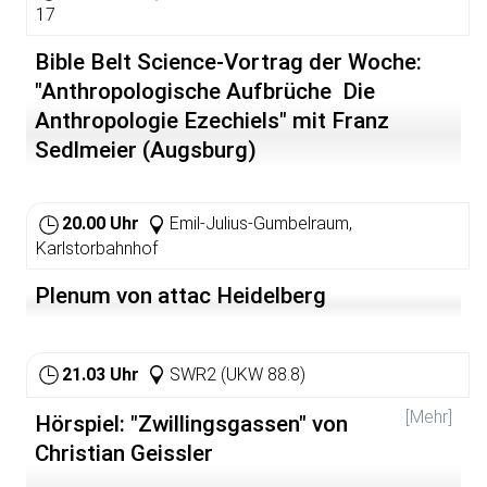
Subkulturen zu einem Thema geworden, mit dem sich
17
beschäftigt wird.
Bible Belt Science-Vortrag der Woche:
Die Politik/Inforedaktion des bermuda.funk hat Martin
"Anthropologische Aufbrüche  Die
Büsser, Autor u.a. des Buches "Wie klingt die Neue Mitte
- Rechte und reaktionäre Tendenzen in der Popmusik"
Anthropologie Ezechiels" mit Franz
(Ventil-Verlag, 2001) und Mitherausgeber der Zeitschrift
Sedlmeier (Augsburg)
"Testcard. Beiträge zur Popgeschichte" eingeladen, zum
Thema zu referieren.
20.00 Uhr
Emil-Julius-Gumbelraum,
Karlstorbahnhof
Plenum von attac Heidelberg
21.03 Uhr
SWR2 (UKW 88.8)
[Mehr]
Hörspiel: "Zwillingsgassen" von
Christian Geissler