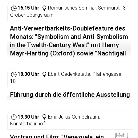
16.15 Uhr
Romanisches Seminar, Seminarstr. 3,
Großer Übungsraum
Anti-Verwertbarkeits-Doublefeature des
Monats: "Symbolism and Anti-Symbolism
in the Twelth-Century West" mit Henry
Mayr-Harting (Oxford) sowie "Nachtigall
und Rose in der lateinischen Dichtung des
Mittelalters" mit Kurt Smolak (Wien)
18.30 Uhr
Ebert-Gedenkstätte, Pfaffengasse
18
Führung durch die öffentliche Ausstellung
19.30 Uhr
Emil-Julius-Gumbelraum,
Karlstorbahnhof
[Mehr]
Vortrag und Film: "Venezuela, ein