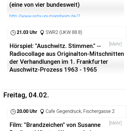
an dieser Stelle nicht verraten.
(eine von vier bundesweit)
http://www.asta.uni-mannheim.de/?
sid=&nav=referate&id=343
21.03 Uhr
SWR2 (UKW 88.8)
[Mehr]
Hörspiel: "Auschwitz. Stimmen." --
Radiocollage aus Originalton-Mitschnitten
der Verhandlungen im 1. Frankfurter
Auschwitz-Prozess 1963 - 1965
Auschwitz, das ist ungekanntes menschliches Leid und
ebenso ungekannte menschliche Grausamkeit. Was
aber war Auschwitz genau? Was geschah in diesem
Freitag, 04.02.
Lager mit Gleisanschluss, fern im Osten? Niemand kann
diese Fragen besser beantworten als diejenigen, die
selbst dort waren: Häftlinge, die tagtäglich der Willkür
20.00 Uhr
Cafe Gegendruck, Fischergasse 2
des SS-Wachpersonals ausgeliefert waren. Im
Frankfurter Auschwitz-Prozess kamen solche
[Mehr]
Film: "Brandzeichen" von Susanne
Erinnerungen zur Sprache. Das umfangreiche Verfahren,