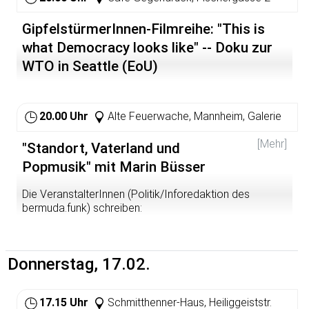
GipfelstürmerInnen-Filmreihe: "This is
what Democracy looks like" -- Doku zur
WTO in Seattle (EoU)
20.00 Uhr
Alte Feuerwache, Mannheim, Galerie
[Mehr]
"Standort, Vaterland und
Popmusik" mit Marin Büsser
Die VeranstalterInnen (Politik/Inforedaktion des
bermuda.funk) schreiben:
Nicht erst in letzter Zeit hält das Nationale Einzug in die
Popmusik. Das wurde besonders augenfällig mit MIAs
Lied 'Was es ist' und der sich daran anschließenden
Donnerstag, 17.02.
Debatte und der x-ten Auflage der Forderung nach einer
'Deutsch-Quote'. Analog zur politischen Debatte ist
'Deutschland' im Musik-Mainstream wie in verschiedenen
17.15 Uhr
Schmitthenner-Haus, Heiliggeiststr.