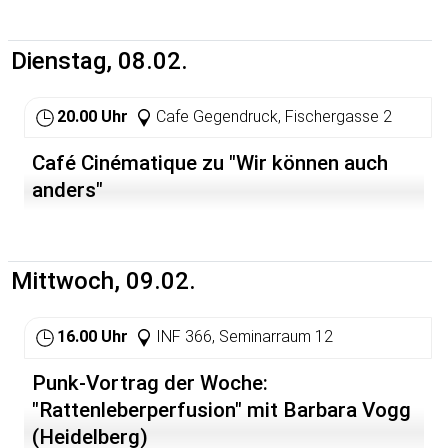
Spannungen auf. Es beginnt ein turbulenter Reigen der
acht Frauen, in dem jede die andere verdächtigt und
genüsslich das eine oder andere so sorgsam gehütete
Dienstag, 08.02.
Geheimnis preisgibt, um von der eigenen Person
abzulenken oder den Verdacht auf die Nächste zu
schieben. Es bleibt spannend bis zum Schluss. Mehr sei
20.00 Uhr
Cafe Gegendruck, Fischergasse 2
an dieser Stelle nicht verraten.
Café Cinématique zu "Wir können auch
anders"
Mittwoch, 09.02.
16.00 Uhr
INF 366, Seminarraum 12
Punk-Vortrag der Woche:
"Rattenleberperfusion" mit Barbara Vogg
(Heidelberg)