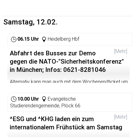
Angeklagte. Aus den Dokumenten entsteht eine Collage,
die an ihren Rändern aufsucht, was in den Aussagen
selbst ungesagt bleibt.
Samstag, 12.02.
06.15 Uhr
Heidelberg Hbf
[Mehr]
Abfahrt des Busses zur Demo
gegen die NATO-"Sicherheitskonferenz"
in München; Infos: 0621-8281046
Alternativ kann man auch mit dem Wochenendticket um
6.11 fahren. Demobeginn ist um 12 Uhr am Marienplatz.
Weiteres dazu unter
http://www.muenchen-gegen-
10.00 Uhr
Evangelische
krieg.de/
Studierendengemeinde, Plöck 66
[Mehr]
^ESG und ^KHG laden ein zum
internationalem Frühstück am Samstag