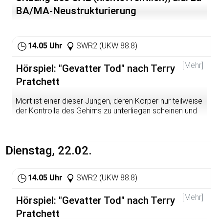
BA/MA-Neustrukturierung
14.05 Uhr
SWR2 (UKW 88.8)
[Mehr]
Hörspiel: "Gevatter Tod" nach Terry
Pratchett
Mort ist einer dieser Jungen, deren Körper nur teilweise
der Kontrolle des Gehirns zu unterliegen scheinen und
die den Eindruck erwecken, einzig und allein aus Knien
zu bestehen. Kein Wunder, dass dem Tollpatsch auf dem
Gewerbemarkt niemand eine Lehrstelle anbietet.
Dienstag, 22.02.
Niemand ­ bis auf Gevatter Tod. Da Sterben für den Job
nicht obligatorisch ist, nimmt Mort das Angebot des
Sensenmanns an. Als frischgebackener Azubi lernt er
14.05 Uhr
SWR2 (UKW 88.8)
Tods schnippische Tochter Ysabell und den mürrischen
Diener Albert kennen. Und er erfährt, dass Tod bei seiner
[Mehr]
Arbeit statt traditioneller skelettener Pferde erstklassige
Hörspiel: "Gevatter Tod" nach Terry
Rösser aus Fleisch und Blut bevorzugt, deren Verdauung
Pratchett
leider verdammt gut funktioniert.