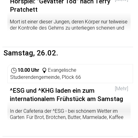
Arbeit statt traditioneller skelettener Pferde erstklassige
Hörspiel: "Gevatter Tod" nach Terry
Rösser aus Fleisch und Blut bevorzugt, deren Verdauung
Pratchett
leider verdammt gut funktioniert.
Mort ist einer dieser Jungen, deren Körper nur teilweise
der Kontrolle des Gehirns zu unterliegen scheinen und
die den Eindruck erwecken, einzig und allein aus Knien
zu bestehen. Kein Wunder, dass dem Tollpatsch auf dem
Gewerbemarkt niemand eine Lehrstelle anbietet.
Samstag, 26.02.
Niemand ­ bis auf Gevatter Tod. Da Sterben für den Job
nicht obligatorisch ist, nimmt Mort das Angebot des
Sensenmanns an. Als frischgebackener Azubi lernt er
10.00 Uhr
Evangelische
Tods schnippische Tochter Ysabell und den mürrischen
Diener Albert kennen. Und er erfährt, dass Tod bei seiner
Studierendengemeinde, Plöck 66
Arbeit statt traditioneller skelettener Pferde erstklassige
[Mehr]
Rösser aus Fleisch und Blut bevorzugt, deren Verdauung
^ESG und ^KHG laden ein zum
leider verdammt gut funktioniert.
internationalem Frühstück am Samstag
In der Cafeteria der ^ESG - bei schönem Wetter im
Garten. Für Brot, Brötchen, Butter, Marmelade, Kaffee
und Tee ist gesorgt. Fürs Gespräch muss niemand
sorgen. das entsteht ganz von selbst ...