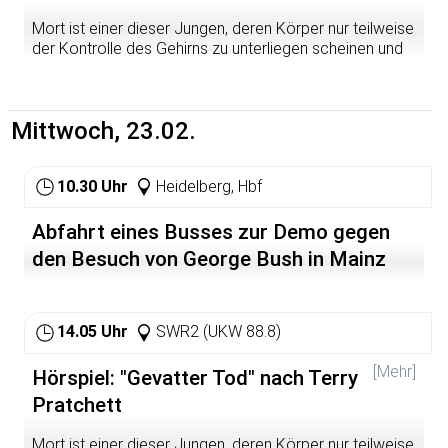
Mort ist einer dieser Jungen, deren Körper nur teilweise
der Kontrolle des Gehirns zu unterliegen scheinen und
die den Eindruck erwecken, einzig und allein aus Knien
zu bestehen. Kein Wunder, dass dem Tollpatsch auf dem
Gewerbemarkt niemand eine Lehrstelle anbietet.
Mittwoch, 23.02.
Niemand ­ bis auf Gevatter Tod. Da Sterben für den Job
nicht obligatorisch ist, nimmt Mort das Angebot des
Sensenmanns an. Als frischgebackener Azubi lernt er
10.30 Uhr
Heidelberg, Hbf
Tods schnippische Tochter Ysabell und den mürrischen
Diener Albert kennen. Und er erfährt, dass Tod bei seiner
Arbeit statt traditioneller skelettener Pferde erstklassige
Abfahrt eines Busses zur Demo gegen
Rösser aus Fleisch und Blut bevorzugt, deren Verdauung
den Besuch von George Bush in Mainz
leider verdammt gut funktioniert.
14.05 Uhr
SWR2 (UKW 88.8)
[Mehr]
Hörspiel: "Gevatter Tod" nach Terry
Pratchett
Mort ist einer dieser Jungen, deren Körper nur teilweise