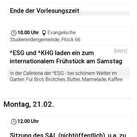
Ende der Vorlesungszeit
10.00 Uhr
Evangelische
Studierendengemeinde, Plöck 66
[Mehr]
^ESG und ^KHG laden ein zum
internationalem Frühstück am Samstag
In der Cafeteria der ^ESG - bei schönem Wetter im
Garten. Für Brot, Brötchen, Butter, Marmelade, Kaffee
und Tee ist gesorgt. Fürs Gespräch muss niemand
sorgen. das entsteht ganz von selbst ...
Montag, 21.02.
12.00 Uhr
Sitzung des SAL (nichtöffentlich), u.a. zu