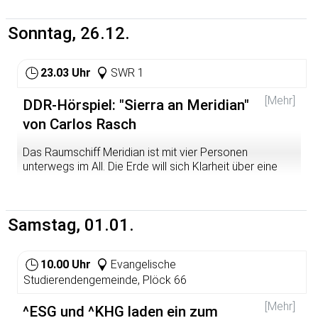
sorgen. das entsteht ganz von selbst ...
Sonntag, 26.12.
23.03 Uhr
SWR 1
[Mehr]
DDR-Hörspiel: "Sierra an Meridian"
von Carlos Rasch
Das Raumschiff Meridian ist mit vier Personen
unterwegs im All. Die Erde will sich Klarheit über eine
Kometenwolke verschaffen. Kurz vor der Rückkehr zur
Erde fallen die Triebwerke aus. Es bricht Panik aus, denn
es besteht Lebensgefahr. Zudem geraten sie in einen
Samstag, 01.01.
Teilchenstrom und empfangen Musik. Aber von wem
wird die Musik gesendet? Die Crew gerät in Streit
darüber, was getan werden soll. Vier Leben gegen eine
10.00 Uhr
Evangelische
wissenschaftliche Information oder 4 Mio. Leben für
eine wissenschaftliche Information? Die Frage muss
Studierendengemeinde, Plöck 66
schnellstens entschieden werden.
[Mehr]
^ESG und ^KHG laden ein zum