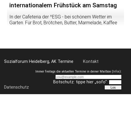
internationalem Frühstück am Samstag
In der Cafeteria der ^ESG - bei schönem Wetter im
Garten. Für Brot, Brötchen, Butter, Marmelade, Kaffee
und Tee ist gesorgt. Fürs Gespräch muss niemand
sorgen. das entsteht ganz von selbst ...
Sozialforum Heidelberg, AK Termine
Kontakt
Immer freitags die aktuellen Termine in deiner Mailbox (
Infos
):
Botschutz: tippe hier „sofo“:
Datenschutz