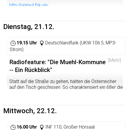
http://unimut.fsk.uni-
heidelberg.de/unimut/dokumente/2004-fsk-dezvv.pdf
Dienstag, 21.12.
19.15 Uhr
Deutschlandfunk (UKW 106.5, MP3-
Strom)
[Mehr]
Radiofeature: "Die Muehl-Kommune
-- Ein Rückblick"
Statt auf die Straße zu gehen, hätten die Österreicher
auf den Tisch geschissen. So charakterisiert ein 68er die
kulturelle Differenz zwischen Wiener Aktionismus und
SDS...
Mittwoch, 22.12.
16.00 Uhr
INF 110, Großer Hörsaal