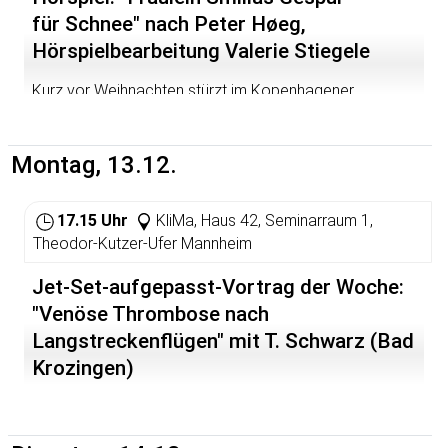
gebündelten utilitaristischen Positionen zum Infantizid
auseinandersetzen. Der Film "Zanon - eine Fabrik unter
für Schnee" nach Peter Høeg,
ins deutsche Rechtssystem zu integrieren versuchte,
Arbeiterkontrolle" zeigt beeindruckende Bilder aus einer
und Professor Dieter Birnbacher, der an einer juristischen
besetzten Keramikfabrik in der Provinz Neuquén, die seit
Hörspielbearbeitung Valerie Stiegele
Regelung für den möglichst schnellen Zugriff auf die
drei Jahren als Symbol der neuen sozialen Bewegungen
Organe des (vermeintlich) Sterbenden arbeitete,
in Argentinien gilt. Die Produktion "El tren blanco" folgt
Kurz vor Weihnachten stürzt im Kopenhagener
konnten ihre menschenverachtenden Inhalte ebenso
den Spuren der 'cartoneros' und zeigt den inneren
Hafenviertel ein sechsjähriger Junge vom Dach. Laut
referieren wie eine Reihe rechtskonservativer und
Konflikt jener Menschen, die trotz der erbärmlichen
Polizeibericht ein Unfall. Smilla Jaspersen, die Nachbarin
reaktionärer Philosophen und Wissenschaftler. Trotzdem
Umstände, in denen sie leben müssen, ihre
des Jungen und Grönländerin wie er, sieht das anders:
Montag, 13.12.
hatte der damalige Protest, der in einer
Menschenwürde verteidigen.
Die Schneespuren auf dem Dach zeigen ihr, dass jemand
antifaschistischen Demonstration zur Stadthalle
hinter dem unter Höhenangst leidenden Jungen
Jutta Sundermann, freie Journalistin und Argentinien-
kulminierte, gezeigt, dass den "Kosten-Nutzen-
hergewesen sein muss. Smilla findet eine Kassette des
17.15 Uhr
KliMa, Haus 42, Seminarraum 1,
Kennerin, beschäftigt sich in ihrem Vortrag mit dem Titel
DenkerInnen" ein bisschen in die Suppe gespuckt und
Jungen, auf der ein Mann in ostgrönländischem Dialekt
"Escrache - Öffentlich angeklagt: Währungsfonds,
Theodor-Kutzer-Ufer Mannheim
ihre akademisch ummantelte Selektionspropaganda ins
eine Wegbeschreibung durch das ewige Eis gibt. Und je
Banken und Konzerne" mit der Rolle internationaler
sichtbare Blickfeld der öffentlichen Diskussion gerückt
weiter sie mit ihren Nachforschungen kommt,desto
Finanzinstitutionen beim Zusammenbruch der
Jet-Set-aufgepasst-Vortrag der Woche:
werden konnte.
entschlossener werden die Versuche, sie aus dem Weg
argentinischen Wirtschaft. Die Referentin steht
zu räumen...
"Venöse Thrombose nach
Und nun ist das DAI - unter ähnlichen Vorzeichen wie
anschließend für Fragen und Diskussion gerne zur
Langstreckenflügen" mit T. Schwarz (Bad
damals - auf die Idee gekommen, Peter Singer endlich
Verfügung.
seinen wohlverdienten Auftritt in Heidelberg gewähren zu
Krozingen)
Daniel Tuero y La Banda betreten um 21.30 Uhr die
lassen: Er soll am 11.12.2004 im Rahmen der
Bühne im Saal des Karlstorbahnhofs
Internationalen Konferenz "Menschenwürde und
Wissenschaft" (vom 10. bis 12.12.2004) darüber
und heizen mit Rock-Songs ein, die in ganz
sprechen dürfen, was er unter Menschenwürde versteht: