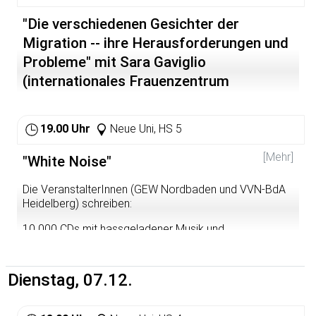
"Die verschiedenen Gesichter der
Migration -- ihre Herausforderungen und
Probleme" mit Sara Gaviglio
(internationales Frauenzentrum
Heidelberg)
19.00 Uhr
Neue Uni, HS 5
[Mehr]
"White Noise"
Die VeranstalterInnen (GEW Nordbaden und VVN-BdA
Heidelberg) schreiben:
10 000 CDs mit hassgeladener Musik und
menschenverachtenden, faschistischen Texten wollen
die Nazis an deutschen Schulhöfen unters "Volk"
bringen. Um die Gefahr zu bannen, muss man sie kennen.
Dienstag, 07.12.
Die Präsentation von Oliver Thron klärt über Inhalte,
Wirkungsweise, Codes und Gegenstrategien gegen
rechte Musik auf.