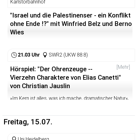
Karlstorbahnhof
"Israel und die Palestinenser - ein Konflikt
ohne Ende !?" mit Winfried Belz und Berno
Wies
21.03 Uhr
SWR2 (UKW 88.8)
[Mehr]
Hörspiel: "Der Ohrenzeuge --
Vierzehn Charaktere von Elias Canetti"
von Christian Jauslin
»Im Kern ist alles, was ich mache, dramatischer Natur«,
bekannte Elias Canetti. »Geht man dem nach, wie man
über einen Menschen denkt, wie man ihn
heraufbeschwört, wie man ihn im Gedächtnis behält, so
Freitag, 15.07.
kommt man auf ein viel einfacheres Bild: es sind einige
wenige Eigenschaften, durch die er auffällt und sich
besonders von andern unterscheidet. Diese
Uni Heidelberg