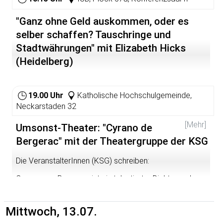
Musikalische Begleitung: Mioara Georgescu
(Hochschule für Musik und Darstellende Kunst, Frankfurt
"Ganz ohne Geld auskommen, oder es
am Main)  Klavier, Dan Mircea-Constantin (Heidelberg) -
Gitarre, Geige; Andreas Zehnter (Heidelberg)  Gitarre;
selber schaffen? Tauschringe und
Fokko Sprenger (Heidelberg) - Trompete
Stadtwährungen" mit Elizabeth Hicks
Chorleiterin: Ana-Maria Romitan
(Heidelberg)
19.00 Uhr
Katholische Hochschulgemeinde,
Neckarstaden 32
[Mehr]
Umsonst-Theater: "Cyrano de
Bergerac" mit der Theatergruppe der KSG
Die VeranstalterInnen (KSG) schreiben:
Cyrano von Bergerac ist ein talentierter Dichter und
tapferer Soldat bei den Gascogner Kadetten. Eigentlich
gute Voraussetzungen, um das Herz der schönen
Roxane zu gewinnen, die er verehrt. Wäre da nicht die
Mittwoch, 13.07.
wahrscheinlich größte Nase Frankreichs, die sein