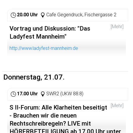
darunter fallen die TOPs Rechenschaftsbericht des
Rektors und Änderung der Grundordnung. Selbige
werden in dieser Sitzung verhandelt. Wer also einmal ein
20.00 Uhr
Cafe Gegendruck, Fischergasse 2
Gremium in Arbeit sehen will, sollte sich das nicht
entgehen lassen!
[Mehr]
Vortrag und Diskussion: "Das
Ladyfest Mannheim"
http://www.ladyfest-mannheim.de
Donnerstag, 21.07.
17.00 Uhr
SWR2 (UKW 88.8)
[Mehr]
S II-Forum: Alle Klarheiten beseitigt
- Brauchen wir die neuen
Rechtschreibregeln? LIVE mit
HÖRERBETEILIGUNG ab 17.00 Uhr unter