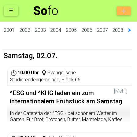
So
fo
☰
2001
2002
2003
2004
2005
2006
2007
2008
⮞
Samstag, 02.07.
10.00 Uhr
Evangelische
Studierendengemeinde, Plöck 66
[Mehr]
^ESG und ^KHG laden ein zum
internationalem Frühstück am Samstag
In der Cafeteria der ^ESG - bei schönem Wetter im
Garten. Für Brot, Brötchen, Butter, Marmelade, Kaffee
und Tee ist gesorgt. Fürs Gespräch muss niemand
sorgen. das entsteht ganz von selbst ...