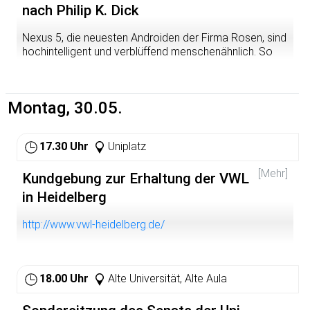
nach Philip K. Dick
Nexus 5, die neuesten Androiden der Firma Rosen, sind
hochintelligent und verblüffend menschenähnlich. So
menschenähnlich, dass sie auf der Erde eine
respektable bürgerliche Existenz als Kriminalinspektor
oder Opernsängerin anstreben. Und jeden
Montag, 30.05.
niederschießen, der sie auf ihrem Weg in die Freiheit
aufhalten will. Rick Deckard tut das aber von Berufs
wegen. Er braucht die Fangprämien, um sich seinen
17.30 Uhr
Uniplatz
Wunsch zu erfüllen: Ein lebendiges Schaf! Dafür muss er
soviel Geld hinlegen wie seine Vorfahren einst für einen
[Mehr]
Rolls Royce. Bisher war Rick immer noch ein wenig
Kundgebung zur Erhaltung der VWL
schneller und flexibler als die rebellischen Androiden ­ bis
in Heidelberg
er auf Racha- el trifft, die Luxusausführung der
weiblichen Nexus-5-Modelle.
http://www.vwl-heidelberg.de/
18.00 Uhr
Alte Universität, Alte Aula