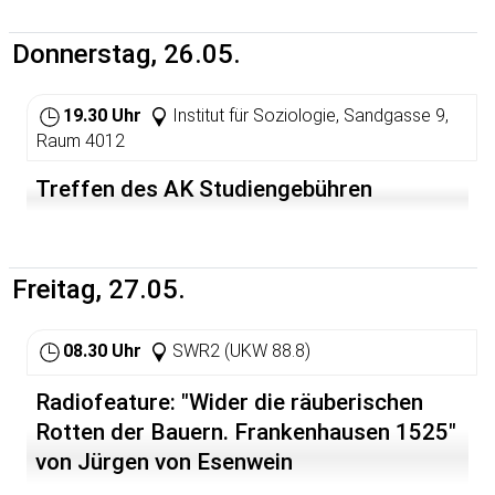
schlimms-ten Kriminellen und
Killer der Welt ist. Co-Regisseur
Donnerstag, 26.05.
Roberto Ruiz: "Es gibt keine
Rhetorik in der Dokumentation.
Es ist etwas sehr Direktes. Wir
19.30 Uhr
Institut für Soziologie, Sandgasse 9,
nennen die Fakten. Es gibt keine
Fiktion. Wir erzählen, wie es
Raum 4012
passiert ist."
Treffen des AK Studiengebühren
Welt weitgehend verschwiegen, besonders in
den Vereinigten Staaten und
in Miami, wo die wütenden anti-
kubanischen Gefühle eines
Freitag, 27.05.
reaktionären Kerns die Debatte mit der
Insel blockierten, so dass ein faires
Verfahren für die "Cuban Five" in dieser
08.30 Uhr
SWR2 (UKW 88.8)
Stadt unmöglich ist.
Radiofeature: "Wider die räuberischen
Rotten der Bauern. Frankenhausen 1525"
von Jürgen von Esenwein