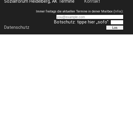
Sozialforum Heidelberg, AK Termine
Kontakt
Immer freitags die aktuellen Termine in deiner Mailbox (
Infos
):
Botschutz: tippe hier „sofo“:
Datenschutz