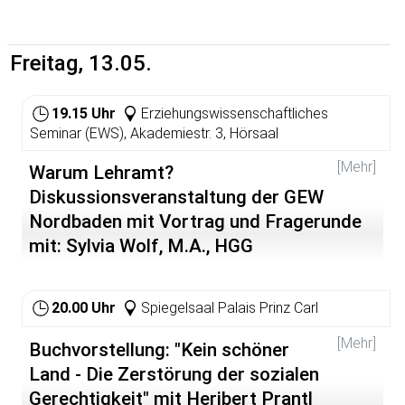
Freitag, 13.05.
19.15 Uhr
Erziehungswissenschaftliches
Seminar (EWS), Akademiestr. 3, Hörsaal
[Mehr]
Warum Lehramt?
Diskussionsveranstaltung der GEW
Nordbaden mit Vortrag und Fragerunde
mit: Sylvia Wolf, M.A., HGG
Markgröningen und Dr. Hans-Peter
Gerstner, AE Schulpädagogik am EWS
20.00 Uhr
Spiegelsaal Palais Prinz Carl
Erstmal auf Lehramt eingeschrieben, aber noch keine
[Mehr]
Buchvorstellung: "Kein schöner
Ahnung, ob Lehrer/in was für Dich ist? Du studierst auf
Magister, überlegst Dir aber, auf Lehramt zu wechseln?
Land - Die Zerstörung der sozialen
Dann bist Du hier genau richtig! Diese Veranstaltung
Gerechtigkeit" mit Heribert Prantl
informiert über die jüngsten Änderungen in der