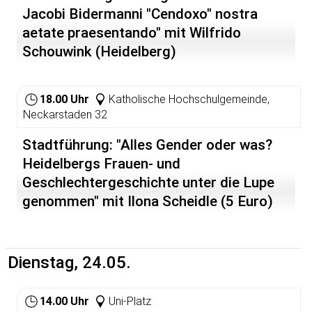
keineswegs um die
Jacobi Bidermanni "Cendoxo" nostra
exilkubanischen Gruppen, die -
aetate praesentando" mit Wilfrido
wie sich herausstellte - beste
Verbindungen zu politischen,
Schouwink (Heidelberg)
militärischen und
geheimdienstlichen Kreisen in
den USA unterhalten.
18.00 Uhr
Katholische Hochschulgemeinde,
Neckarstaden 32
Stattdessen verhaftet das FBI im
September 1998 die fünf
Stadtführung: "Alles Gender oder was?
Kubaner unter dem Verdacht der
"Spionage" und "Verschwörung".
Heidelbergs Frauen- und
Sie werden im Dezember 2001
Geschlechtergeschichte unter die Lupe
zu Haftstrafen zwischen 15
Jahren und mehrfach
genommen" mit Ilona Scheidle (5 Euro)
lebenslänglich verurteilt. (weitere
Informationen siehe auch
http://www.miami5.de/
)
Dienstag, 24.05.
"Mission gegen den Terror" von
Bernie Dwyer und Roberto Ruiz
ist eine in irisch-kubanischer
14.00 Uhr
Uni-Platz
Koproduktion entstandene