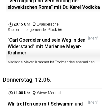
"Verfolgung und Vernichtung der
Hilfsorganisationen gewachsen. Diese Organisationen
slowakischen Roma" mit Dr. Karel Vodicka
arbeiten unter schwierigsten ökonomischen und
sozialen Bedingungen an einer besseren Zukunft für die
Menschen in Guatemala. PMG hat es sich zur Aufgabe
gemacht, einige dieser Organisationen bei ihrer
20.15 Uhr
Evangelische
schwierigen und wichtigen Arbeit zu unterstützen. Über
Studierendengemeinde, Plöck 66
die Freiwilligen und ihre Arbeit, über Partnerorganisation
von PMG, sowie das Land Guatemala wird an diesem
[Mehr]
"Carl Goerdeler und sein Weg in den
Abend berichtet.
Widerstand" mit Marianne Meyer-
Die Referentin hat vier Jahre in Guatemala gelebt (2000-
Krahmer
2004) und dort das Projekt Mosaik Guatemala mit
aufgebaut und geleitet.
Marianne Meyer-Krahmer ist Tochter des ehemaligen
Oberbürgermeisters von Leipzig, Carl Goerdeler, und
wird über dessen Weg in den Widerstand gegen das
Naziregime erzählen.
Donnerstag, 12.05.
11.00 Uhr
Wiese Marstall
[Mehr]
Wir treffen uns mit Schwamm und