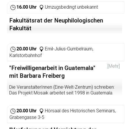
16.00 Uhr
Umzugsbedingt unbekannt
Fakultätsrat der Neuphilologischen
Fakultät
20.00 Uhr
Emil-Julius-Gumbelraum,
Karlstorbahnhof
[Mehr]
"Freiwilligenarbeit in Guatemala"
mit Barbara Freiberg
Die VeranstalterInnen (Eine-Welt-Zentrum) schreiben:
Das Projekt Mosaik arbeitet seit 1998 in Guatemala.
Damals verwüstete der Wirbelsturm Mitch das Land.
Menschen aus der ganzen Welt, die sich gerade in
Guatemala aufhielten, schlossen sich zum Projekt Mitch
20.00 Uhr
Hörsaal des Historischen Seminars,
zusammen um zu helfen. Daraus ist inzwischen die
Grabengasse 3-5
organisierte Vermittlung von Freiwilligen aus der ganzen
Welt in über 60 Selbsthilfeinitiativen und