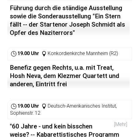
Drohung, aus Frankreich ausgewiesen zu werden, hat
Führung durch die ständige Ausstellung
unser Leben bestimmt."
sowie die Sonderausstellung "Ein Stern
Buchveröffentlichungen: "Frühzug nach Toulouse"
fällt -- der Startenor Joseph Schmidt als
(1992), "Das Tagebuch der Denise Bardet" (2004, zum
Opfer des Naziterrors"
60. Jahrestag der Zerstörung von Oradour-sur-Glane).
19.00 Uhr
Konkordienkirche Mannheim (R2)
Benefiz gegen Rechts, u.a. mit Treat,
Hosh Neva, dem Klezmer Quartett und
anderen, Eintritt frei
19.00 Uhr
Deutsch-Amerikanisches Institut,
Sophienstr. 12
[Mehr]
"60 Jahre - und kein bisschen
weise? -- Kabarettistisches Programm