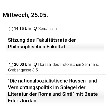
Doch die Geschichte des
antikubanischen Terrorismus, der
Mittwoch, 25.05.
von den USA herbeigeführt wird,
beginnt nicht mit der
Gerichtsverhandlung dieser fünf
14.15 Uhr
Senatssaal
Männer. "Mission gegen den
Terror" dokumentiert zugleich
den seit 45 Jahren andauernden,
Sitzung des Fakultätsrats der
"unerklärten Krieg" (so ein Ex-
Philosophischen Fakultät
CIA-Agent), der von
Terrorgruppen gegen Kuba
geführt wird, und der zu beiden
Seiten der Straße von Florida
20.00 Uhr
Hörsaal des Historischen Seminars,
viele Menschenleben kostete.
Grabengasse 3-5
Durch Interviews mit einigen der
"Die nationalsozialistische Rassen- und
Protagonisten in diesem blutigen,
Vernichtungspolitik im Spiegel der
verdeckten Krieg zeigt die
Dokumentation, dass das so
Literatur der Roma und Sinti" mit Beate
genannte 'Land of the Free' [Land
Eder-Jordan
der Freien] eigent-lich ein
Zufluchtsort für einige der