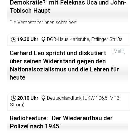
Demokratie?" mit Feleknas Uca und John-
Tobisch Haupt
Die VeranstalterInnen schreiben:
Über die Entwicklung des Demokratieprozesses in der
19.30 Uhr
DGB-Haus Karlsruhe, Ettlinger Str. 3a
Türkei und in Kurdistan seit der Anerkennung der Türkei
als potentieller Beitrittskandidat. In einer offenen
[Mehr]
Diskussionsrunde versuchen die Referenten Feleknas
Gerhard Leo spricht und diskutiert
Uca und John-Tobisch Haupt, die neuesten Schritte der
über seinen Widerstand gegen den
türkischen Regierung, des türkischen und kurdischen
Nationalsozialismus und die Lehren für
Volkes und der kurdischen Freiheitsbewegung
aufzuzeigen.
heute
Die VeranstalterInnen (VVN/BdA Karlsruhe, DGB
Mittelbaden, ver.di Mittelbaden-Nordschwarzwald)
20.10 Uhr
Deutschlandfunk (UKW 106.5, MP3-
schreiben:
Strom)
Am 8. Mai 2005 jährt sich zum 60. Mal der Tag der
Radiofeature: "Der Wiederaufbau der
Befreiung von Faschismus und Krieg. Die Völker Europas
konnten aufatmen. Zu diesem bedeutenden Jahrestag
Polizei nach 1945"
haben wird einen interessanten Zeitzeugen für eine