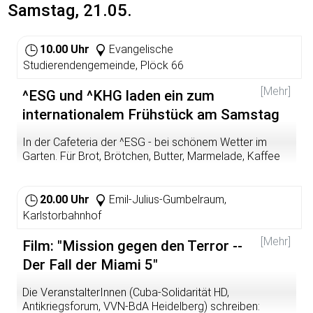
Samstag, 21.05.
10.00 Uhr
Evangelische
Studierendengemeinde, Plöck 66
[Mehr]
^ESG und ^KHG laden ein zum
internationalem Frühstück am Samstag
In der Cafeteria der ^ESG - bei schönem Wetter im
Garten. Für Brot, Brötchen, Butter, Marmelade, Kaffee
und Tee ist gesorgt. Fürs Gespräch muss niemand
sorgen. das entsteht ganz von selbst ...
20.00 Uhr
Emil-Julius-Gumbelraum,
Karlstorbahnhof
[Mehr]
Film: "Mission gegen den Terror --
Der Fall der Miami 5"
Die VeranstalterInnen (Cuba-Solidarität HD,
Antikriegsforum, VVN-BdA Heidelberg) schreiben: