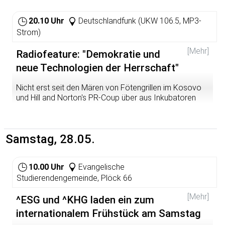
20.10 Uhr
Deutschlandfunk (UKW 106.5, MP3-
Strom)
[Mehr]
Radiofeature: "Demokratie und
neue Technologien der Herrschaft"
Nicht erst seit den Mären von Fötengrillen im Kosovo
und Hill and Norton's PR-Coup über aus Inkubatoren
gerissenen Frühgeborenen in Kuwait 1991 ist klar: Wir
leben in einem Zeitalter der Desinformation. Das Feature
beschäftigt sich mit Strategien kollektiver
Samstag, 28.05.
Angsterzeugung und gezielter Entpolitisierung
10.00 Uhr
Evangelische
Studierendengemeinde, Plöck 66
[Mehr]
^ESG und ^KHG laden ein zum
internationalem Frühstück am Samstag