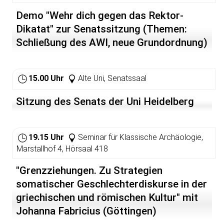
Dokumentation über den Fall der
Demo "Wehr dich gegen das Rektor-
fünf kubanischen Männer.
Dikatat" zur Senatssitzung (Themen:
Die Verteidigungsanwälte der
Schließung des AWI, neue Grundordnung)
"Cuban Five", Gerardo
Hernández, Ramón Labañino,
Fernando González, René
González und Antonio Guerrer
15.00 Uhr
Alte Uni, Senatssaal
betonen, dass die Männer keine
Spione sind, nie eine Gefahr für
Sitzung des Senats der Uni Heidelberg
die nationale Sicherheit der USA
darstellten, sich nie der Gewalt
bedienten und fälschlich verurteilt
und extrem hoch bestraft
19.15 Uhr
Seminar für Klassische Archäologie,
wurden. Vielmehr versuchten sie,
Marstallhof 4, Hörsaal 418
weitere Gewalttaten gegen Kuba
und sein Volk sowie gegen die
"Grenzziehungen. Zu Strategien
Vereinigten Staaten selbst zu
somatischer Geschlechterdiskurse in der
verhindern indem sie recht
sradikale in Süd-Florida
griechischen und römischen Kultur" mit
ansässige Terrororganisationen
Johanna Fabricius (Göttingen)
unterwanderten.