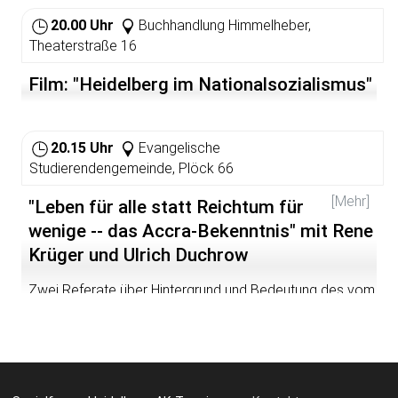
20.00 Uhr
Buchhandlung Himmelheber,
Theaterstraße 16
Film: "Heidelberg im Nationalsozialismus"
20.15 Uhr
Evangelische
Studierendengemeinde, Plöck 66
[Mehr]
"Leben für alle statt Reichtum für
wenige -- das Accra-Bekenntnis" mit Rene
Krüger und Ulrich Duchrow
Zwei Referate über Hintergrund und Bedeutung des vom
August 2004 vom Reformierten Weltbund
verabschiedeten neuen Glaubensbekenntnisses für die
Zeit des entfesselten Kapitalismus