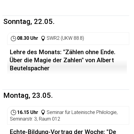
Die Regisseure des
Dokumentarfilms "Mission gegen
den Terror" sind zur Zeit auf einer
Sonntag, 22.05.
Deutschland-tournee, um ihren
Film über die 5 Kubaner in US-
Haft, die sogenannten "Miami 5"
08.30 Uhr
SWR2 (UKW 88.8)
hier vorzustellen.
Lehre des Monats: "Zählen ohne Ende.
Mitte der 90er Jahre reisen 5
Über die Magie der Zahlen" von Albert
Kubaner in die USA mit der
Absicht, exilkubanische Grup-pen
Beutelspacher
auszukundschaften, die seit
Jahren Anschläge gegen Kuba
durchführen.
Montag, 23.05.
Ihre Erkenntnisse übermitteln sie
nach Kuba, und die kubanische
Regierung übergibt sie der US-
16.15 Uhr
Seminar für Lateinische Philologie,
Bundespolizei, um sie zu
Seminarstr. 3, Raum 012
veranlassen, gegen diesen
Terrorismus vorzugehen. Doch
dort kümmert man sich
Echte-Bildung-Vortrag der Woche: "De