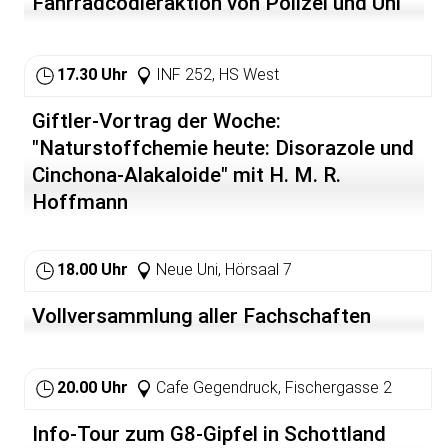
Fahrradcodieraktion von Polizei und Uni
allem zum Kampf auffordert gegen alle heutigen
Werbepau- sen, in denen unter anderem ein
Erscheinungen des Faschismus, der Rassenhetze und
»Ferngeruchsempfänger« angepriesen wird: »Ist für den
der Kriegsvorbereitungen.
Import nach Deutschland vorgesehen, denn in
17.30 Uhr
INF 252, HS West
Deutschland kaufen sie alles!«
Giftler-Vortrag der Woche:
"Naturstoffchemie heute: Disorazole und
Cinchona-Alakaloide" mit H. M. R.
Hoffmann
18.00 Uhr
Neue Uni, Hörsaal 7
Vollversammlung aller Fachschaften
20.00 Uhr
Cafe Gegendruck, Fischergasse 2
Info-Tour zum G8-Gipfel in Schottland