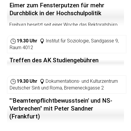
Eimer zum Fensterputzen für mehr
Durchblick in der Hochschulpolitik
Freiburg besetzt seit einer Woche das Rektoratsbüro,
Stuttgart hat 3 Tage gestreikt und aggiert weiterhin mit
mittelgroßen Aktionen!
19.30 Uhr
Institut für Soziologie, Sandgasse 9,
Wir machen uns öffentlich gegen Studiengebühren
Raum 4012
stark!!!
Treffen des AK Studiengebühren
19.30 Uhr
Dokumentations- und Kulturzentrum
Deutscher Sinti und Roma, Bremeneckgasse 2
"'Beamtenpflichtbewusstsein' und NS-
Verbrechen" mit Peter Sandner
(Frankfurt)