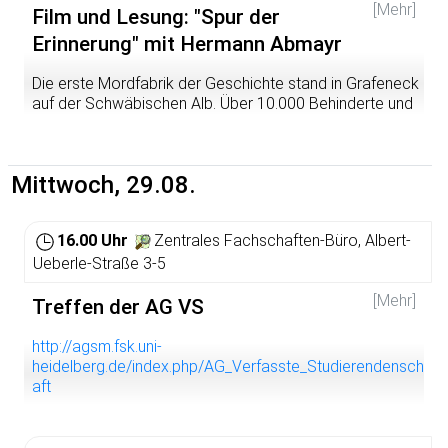
[Mehr]
Film und Lesung: "Spur der
Erinnerung" mit Hermann Abmayr
Die erste Mordfabrik der Geschichte stand in Grafeneck
auf der Schwäbischen Alb. Über 10.000 Behinderte und
Kranke wurden dort 1940 vergast - schon vor
Auschwitz. Die meisten Opfer stammten aus dem
heutigen Baden-Württemberg. Viele tausend Menschen
Mittwoch, 29.08.
haben deshalb vor drei Jahren eine Spur der Erinnerung
vom Ort der Vernichtung "unwerten Lebens" bis zum Ort
der württembergischen Schreibtischtäter,
16.00 Uhr
Zentrales Fachschaften-Büro, Albert-
Innenministerium in Stuttgart, gezogen. Sein Titel: Spur
der Erinnerung.
Ueberle-Straße 3-5
Der Stuttgarter Autor, Filmemacher und Journalist
[Mehr]
Treffen der AG VS
Hermann G. Abmayr hat dabei Regie geführt. Am 27.
September zeigt er den Film in Heidelberg, stellt das von
http://agsm.fsk.uni-
ihm herausgegebene Buch "Stuttgarter NS-Täter" vor
heidelberg.de/index.php/AG_Verfasste_Studierendensch
und liest das Kapitel über Albert Wichmann, einen
aft
"Chemiker der Vernichtung". Weitere Infos zum Buch:
http://www.Stuttgarter-NS-Taeter.de