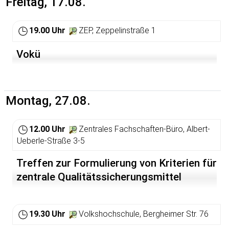
Freitag, 17.08.
http://streaming.fueralle.org:8000/bermudafunk.ogg.m3u
. Bei Fragen und Problemen zum Empfang der Sendung
gibt es beim bermuda.funk eine Seite:
19.00 Uhr
ZEP, Zeppelinstraße 1
http://www.bermudafunk.org/stream.html
.
Vokü
http://www.myspace.com/contrafunk
Montag, 27.08.
12.00 Uhr
Zentrales Fachschaften-Büro, Albert-
Ueberle-Straße 3-5
Treffen zur Formulierung von Kriterien für
zentrale Qualitätssicherungsmittel
19.30 Uhr
Volkshochschule, Bergheimer Str. 76