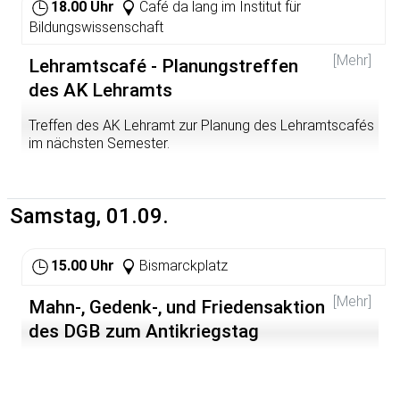
Veranstalter:
18.00 Uhr
Café da lang im Institut für
Vereinigung der Verfolgten des Naziregimes -
Bildungswissenschaft
Bund der AntifaschistInnen sowie
Volkshochschule Heidelberg
[Mehr]
Lehramtscafé - Planungstreffen
des AK Lehramts
Treffen des AK Lehramt zur Planung des Lehramtscafés
im nächsten Semester.
Samstag, 01.09.
15.00 Uhr
Bismarckplatz
[Mehr]
Mahn-, Gedenk-, und Friedensaktion
des DGB zum Antikriegstag