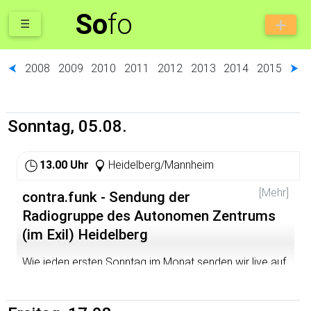
So
fo
☰
⮜
2008
2009
2010
2011
2012
2013
2014
2015
⮞
Sonntag, 05.08.
13.00 Uhr
Heidelberg/Mannheim
[Mehr]
contra.funk - Sendung der
Radiogruppe des Autonomen Zentrums
(im Exil) Heidelberg
Wie jeden ersten Sonntag im Monat senden wir live auf
dem bermuda.funk - Freies Radio Rhein-Neckar. Die
Frequenzen sind 89,6 (MA) und 105,4 (HD), 107,45 MHz
via Kabelempfang sowie im Livestream unter