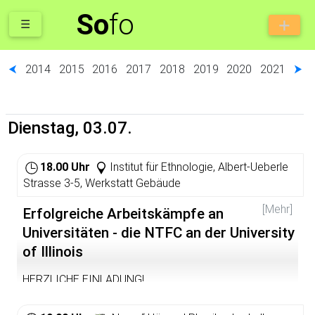
So
fo
☰
⮜
2014
2015
2016
2017
2018
2019
2020
2021
⮞
Dienstag, 03.07.
18.00 Uhr
Institut für Ethnologie, Albert-Ueberle
Strasse 3-5, Werkstatt Gebäude
[Mehr]
Erfolgreiche Arbeitskämpfe an
Universitäten - die NTFC an der University
of Illinois
HERZLICHE EINLADUNG!
Vor der Sommerpause startet die Mittelbauinititative