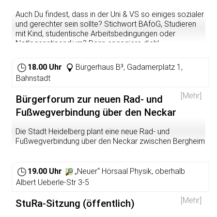
https://soundcloud.com/raphelord
Auch Du findest, dass in der Uni & VS so einiges sozialer
und gerechter sein sollte? Stichwort BAföG, Studieren
mit Kind, studentische Arbeitsbedingungen oder
Notlagenstipendium? Dann engagiere dich!
Die Sozialreferent*innen Claudia & Mahmud suchen
18.00 Uhr
Bürgerhaus B³, Gadamerplatz 1,
Nachfolger*innen und laden am Dienstag, den 17. Juli
Bahnstadt
um 18 Uhr zu einem Info-Treffen ins StuRa-Büro (Albert-
Ueberle-Str. 3-5) ein. Komm vorbei!
[Mehr]
Bürgerforum zur neuen Rad- und
Infos zum Referat:
https://www.stura.uni-
Fußwegverbindung über den Neckar
heidelberg.de/referate/soziales.html
Die Stadt Heidelberg plant eine neue Rad- und
Fußwegverbindung über den Neckar zwischen Bergheim
und dem Neuenheimer Feld. Dabei entsteht auch eine
neue Brücke zwischen der Ernst-Walz-Brücke und dem
Wieblinger Wehr. Das Ziel ist eine komfortable
19.00 Uhr
„Neuer“ Hörsaal Physik, oberhalb
Anbindung der südlichen und südwestlichen Stadtteile an
Albert Ueberle-Str 3-5
das Neuenheimer Feld, eine Entlastung der Ernst-Walz-
Brücke und der Mittermaierstraße sowie eine
[Mehr]
StuRa-Sitzung (öffentlich)
Verbesserung der Aufenthaltsqualität im Umfeld der