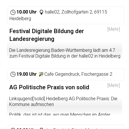
10.00 Uhr
halle02, Zollhofgarten 2, 69115
Heidelberg
[Mehr]
Festival Digitale Bildung der
Landesregierung
Die Landesregierung Baden-Württemberg lädt am 4.7.
zum Festival Digitale Bildung in der halle02 in Heidelberg.
Das am Festival beteiligte Wissenschaftsministerium
legt dabei den Fokus auf das Thema Lehrerbildung,
weshalb auch die HSE mit einem Stand und einem
19.00 Uhr
Cafe Gegendruck, Fischergasse 2
Workshop zu digitaler Studienberatung vertreten sein
werden; zudem diskutiert die Ministerin Theresia Bauer
[Mehr]
AG Politische Praxis von solid
um 15h mit Heidelberger Lehramtsstudierenden zum
Thema "Digitalisierung in der Lehrerbildung".
Linksjugend['solid] Heidelberg AG Politische Praxis: Die
Kommune aufmischen
Bitte melden Sie sich unter unten stehendem Link bis
zum 26.6. an:
http://www.festival-digitale-bildung.de/
Politik, das ist ist das, wo man Menschen im Ämter
wählt, die nicht halten, was sie versprechen. Dann
warten wir vier oder fünf Jahre und treten wieder an die